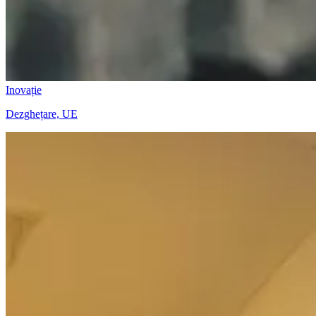
Inovație
Dezghețare, UE