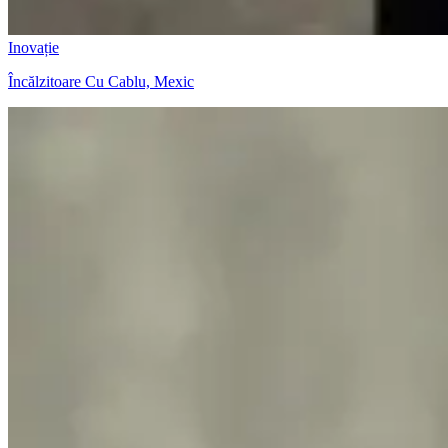
Inovație
Încălzitoare Cu Cablu, Mexic