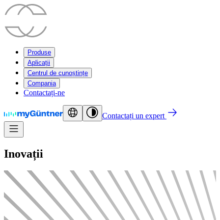
Produse
Aplicații
Centrul de cunoștințe
Compania
Contactați-ne
Contactați un expert
Inovații