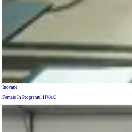
Inovație
Femeie In Programul HVAC