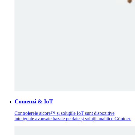
Comenzi & IoT
Controlerele aicore™ și soluțiile IoT sunt dispozitive
inteligente avansate bazate pe date și soluții analitice Güntner.