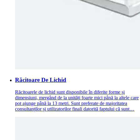
Răcitoare De Lichid
Răcitoarele de lichid sunt disponibile în diferite forme și
dimensiuni, mergând de la unități foarte mici până la altele care
pot ajunge până la 13 metri. Sunt preferate de majoritatea
consultanților și utilizatorilor finali datorită faptului că sunt…