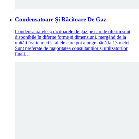
Condensatoare Și Răcitoare De Gaz
Condensatoarele și răcitoarele de gaz pe care le oferim sunt
disponibile în diferite forme și dimensiuni, mergând de la
unități foarte mici la altele care pot ajunge până la 13 metri.
Sunt preferate de majoritatea consultanților și utilizatorilor
finali…