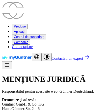
Produse
Aplicații
Centrul de cunoștințe
Compania
Contactați-ne
Contactați un expert
MENȚIUNE JURIDICĂ
Responsabilul pentru acest site web: Güntner Deutschland.
Denumire și adresă:
Güntner GmbH & Co. KG
Hans-Güntner-Str. 2 – 6