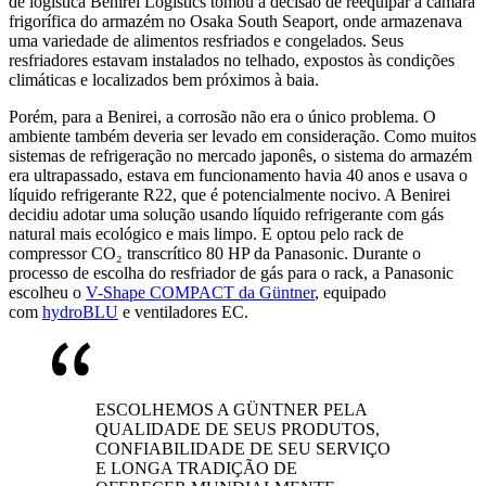
de logística Benirei Logistics tomou a decisão de reequipar a câmara
frigorífica do armazém no Osaka South Seaport, onde armazenava
uma variedade de alimentos resfriados e congelados. Seus
resfriadores estavam instalados no telhado, expostos às condições
climáticas e localizados bem próximos à baia.
Porém, para a Benirei, a corrosão não era o único problema. O
ambiente também deveria ser levado em consideração. Como muitos
sistemas de refrigeração no mercado japonês, o sistema do armazém
era ultrapassado, estava em funcionamento havia 40 anos e usava o
líquido refrigerante R22, que é potencialmente nocivo. A Benirei
decidiu adotar uma solução usando líquido refrigerante com gás
natural mais ecológico e mais limpo. E optou pelo rack de
compressor CO₂ transcrítico 80 HP da Panasonic. Durante o
processo de escolha do resfriador de gás para o rack, a Panasonic
escolheu o
V-Shape COMPACT da Güntner
, equipado
com
hydroBLU
e ventiladores EC.
ESCOLHEMOS A GÜNTNER PELA
QUALIDADE DE SEUS PRODUTOS,
CONFIABILIDADE DE SEU SERVIÇO
E LONGA TRADIÇÃO DE