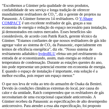
“Escolhemos a Güntner pela qualidade de seus produtos,
confiabilidade de seu serviço e longa tradição de oferecer
mundialmente resfriadores de CO₂”, diz o gerente de projetos na
Panasonic. A Güntner forneceu 14 resfriadores. O
V-Shape
COMPACT
é um excelente resfriador de gás, graças a sua
economia de energia e redução do espaço necessário para instalação,
já demonstrados em outros mercados. Esses benefícios são
consideráveis, de acordo com Patrik Raich, gerente técnico da
Güntner. “Estamos confiantes de que nossos resfriadores de gás irão
agregar valor ao sistema de CO₂ da Panasonic, especialmente em
termos de eficiência energética”, diz ele. “Nosso sistema de
resfriamento adiabático
hydroBLU
efetua um pré-resfriamento da
entrada de ar economizando, assim, mais energia ao reduzir a
temperatura de condensação. Durante as estações quentes do ano,
isto pode representar um potencial enorme em economia de energia.
E quando o espaço de instalação é importante, esta solução é a
melhor escolha, pois requer um espaço menor.”
O que nos leva de volta ao teto do armazém de Osaka da Benirei.
Devido às condições climáticas extremas do local, por causa do
calor e da umidade, Raich compreendeu que os resfriadores de gás
necessitariam de uma excepcional capacidade anticorrosão. A
Güntner recebeu da Panasonic as especificações de alto desempenho
anticorrosivo. Para atender a essa alta especificação, foi proposto