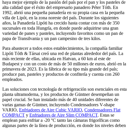
haya mejor ejemplo de la pasión del país por el pan y los pasteles de
alta calidad que el éxito del empresario panadero Péter Tóth. En
1992, abrió una pequeña panadería en su propia casa en la pequeña
villa de Lipót, en la zona noreste del país. Durante los siguientes
años, la Panadería Lipóti ha crecido hasta contar con más de 350
sucursales en toda Hungría, en donde puede adquirirse una gran
variedad de panes y pasteles, incluyendo favoritos como un pan de
papa de Transilvania y un pan campesino de tres kilos.
Para abastecer a todos estos establecimientos, la compañía familiar
Lipóti Tóth & Társai creó una red de plantas alrededor del país. La
más reciente de ellas, ubicada en Hatvan, a 60 km al este de
Budapest y con un costo de más de 50 millones de euros, abrió en la
primavera de 2023. Es la fábrica de su tipo más grande del país;
produce pan, pasteles y productos de confitería y cuenta con 260
empleados.
Las soluciones con tecnología de refrigeración son esenciales en esta
planta ultramoderna, y los productos de Güntner desempeñan un
papel crucial. Se han instalado más de 40 unidades diferentes de
varias gamas de Güntner, incluyendo Condensadores V-shape
VARIO,
Enfriadores de Aire Cubic VARIO
,
Condensadores Flat
COMPACT
y
Enfriadores de Aire Slim COMPACT
. Estas se
emplean para enfriar a -20 °C tanto las cámaras frigoríficas como
algunas partes de la línea de producción, en donde los niveles deben