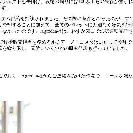
ジェクトも手掛け、農場の周りには100以上もの巣箱が置か
ます。
設への冷却システム供給を打診されました。その際に条件となったの
く冷却することに加えて、全てのパレットに万遍なく冷気を行
かったのです。Agrodan社は、わずか50日での試運転完了
事業所で技術販売担当を務めるルチアーノ・コスタはいたって冷静
算を繰り返し、直近にいくつかの研究発表も行っていました。
でおり、Agrodan社からご連絡を受けた時点で、ニーズを