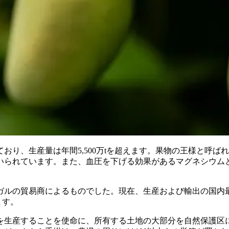
おり、生産量は年間5,500万tを超えます。果物の王様と呼
いられています。また、血圧を下げる効果があるマグネシウム
。
ルの貿易商によるものでした。現在、生産および輸出の国内最大手と
ます。
生産することを使命に、所有する土地の大部分を自然保護区に指