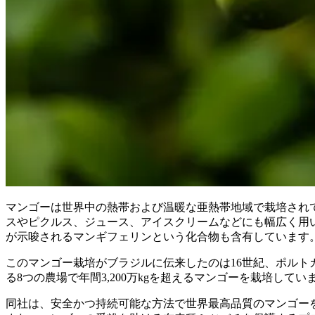
マンゴーは世界中の熱帯および温暖な亜熱帯地域で栽培されて
スやピクルス、ジュース、アイスクリームなどにも幅広く用
が示唆されるマンギフェリンという化合物も含有しています
このマンゴー栽培がブラジルに伝来したのは16世紀、ポルトガ
る8つの農場で年間3,200万kgを超えるマンゴーを栽培してい
同社は、安全かつ持続可能な方法で世界最高品質のマンゴーを