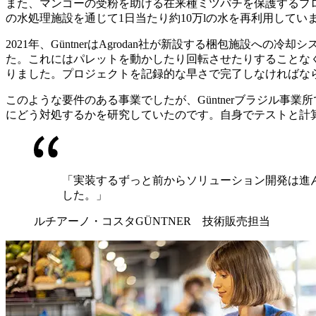
また、マンゴーの受粉を助ける在来種ミツバチを保護するプロ
の水処理施設を通じて1日当たり約10万lの水を再利用してい
2021年、GüntnerはAgrodan社が新設する梱包施
た。これにはパレットを動かしたり回転させたりすることな
りました。プロジェクトを記録的な早さで完了しなければならな
このような要件のある事業でしたが、Güntnerブラジル
にどう対処するかを研究していたのです。自身でテストと計
「実装するずっと前からソリューション開発は進ん
した。」
ルチアーノ・コスタ
GÜNTNER 技術販売担当