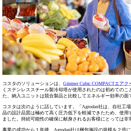
コスタのソリューションは、
Güntner Cubic COMPACTエア
くステンレススチール製冷却塔が使用されたのは初めてのこ
た、納入ユニットは競合製品と比較してエネルギー効率の面
コスタは次のように話しています。「Agrodan社は、自
品の設計品質は極めて高く圧力低下を軽減できたため、使用す
ました。持続可能性の確保に献身されるお客様にとっては非
事業の成功から１年後、Agrodan社は梱包施設の規模を２