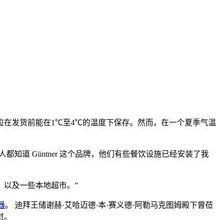
各种沙拉在发货前能在1℃至4℃的温度下保存。然而，在一个夏季气温
很多人都知道 Güntner 这个品牌，他们有些餐饮设施已经安装了我
，以及一些本地超市。”
凝器
。 迪拜王储谢赫·艾哈迈德·本·赛义德·阿勒马克图姆殿下曾莅
慰。