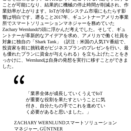
ことが可能になり、結果的に機械の停止時間が削減され、作
業効率が上がります。IoTが冷却システム市場にもたらす影
響は明白です。遡ること2017年、ギュントナーアメリカ事業
所でスマートソリューションマネジャーを務めていた
Zachary Wernlundの頭に浮かんだ考えでした。そして、ギュ
ントナーが革新的なアイデアを求め、アメリカで働く社員を
対象に独自の「Shark Tank」（訳注：米国の人気TV番組で、
投資家を前に挑戦者がビジネスプランのプレゼンを行い、最
も優れたプランに資金が与えられる）を立ち上げたことをき
っかけに、Wernlundは自身の発想を実行に移すことができま
した。
「業界全体が成長していくうえでIoT
が重要な役割を果たすということに気
付き、自分たちの手でこれを進めてい
く必要があると思いました。」
ZACHARY WERNLUND
スマートソリューション
マネジャー, GÜNTNER