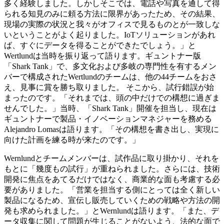
多く経験しました。しかしそこでは、電話や写真を通して得
られる知見のみに頼る方法に限界があったため、その結果、
現場の実際の状況と我々がオフィスで見るものとが一致しな
いということがよく起りました。IoTソリューションがあれ
ば、すぐにデータを得ることができたでしょう。」と
Wertlundは当時を振り返って語ります。ギュントナー版
「Shark Tank」で、多文化および多岐の専門性を有するメン
バーで構成されたWertlundのチームは、他の44チームをおさ
え、見事に賞を勝ち取りました。 そこから、試行錯誤が始
まったのです。「それまでは、頭の中だけでの構想に過ぎま
せんでした。」当時、「Shark Tank」開催を担当し、現在は
ギュントナーで製品・イノベーションマネジャーを務める
Alejandro Lomasは語ります。「その構想を書き出し、実現に
向けた計画を練る時が来たのです。」
Wernlundとチームメンバーは、試作品に取り掛かり、それを
もとに「幾度もの試行」が重ねられました。さらには、技術
開発に焦点をあてるだけではなく、商業的な面も考慮する必
要がありました。「営業を担当する側にとっては全く新しい
製品になるため、宣伝し販売していくための戦略や方法の開
発も求められました。」とWernlundは語ります。「また、デ
ータ収集に関して問題が生じることがないよう、法的な面で