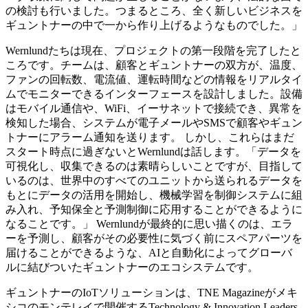
の検討も行いました。つまるところ、全く新しいビジネスを
ギュントナーの中で一から作り上げるようなものでした。」
Wernlundたちは現在、プロジェクトの第一段階を完了したと
ころです。チームは、顧客とギュントナーの双方が、温度、
ファンの回転数、電流値、運転時間などの情報をリアルタイ
ムでモニターできるインターフェースを設計しました。設備
はモバイル通信や、WiFi、イーサネットで接続でき、異常を
検知した場合、システムが電子メールやSMSで顧客やギュン
トナーにアラーム通知を送ります。 しかし、これらはまだ
スタート時点に過ぎないとWernlundは話します。「データを
可視化し、収集できるのは素晴らしいことですが、目指して
いるのは、世界中のすべてのユニットから送られるデータを
もとにデータの活用を開始し、機械学習を制御システムに組
み入れ、予知保全と予測制御に応用することができるように
なることです。」 Wernlundが最終的に思い描くのは、エラ
ーを予測し、顧客がその必要性に気づく前にスペアパーツを
届けることができるような、AIと自動化によってグローバ
ルに結びついたギュントナーのエコシステムです。
ギュントナーのIoTソリューションは、TNE Magazineがメキ
シコのモンテレイで開催するTechnology & Innovation Leaders