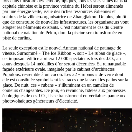
fois dans l’histoire des Jeux olympiques, tous les sites situés dans la
capitale chinoise et la province voisine du Hebei seront alimentés
par une énergie verte, issue des riches ressources éoliennes et
solaires de la ville co-organisatrice de Zhangjiakou. De plus, plutôt
que de construire de nouvelles infrastructures, les organisateurs vont
adapter les bâtiments existants. C’est notamment le cas du Centre
national de natation de Pékin, dont la piscine sera transformée en
piste de curling.
La seule exception est le nouvel Anneau national de patinage de
vitesse. Surnommé « The Ice Ribbon », soit « Le ruban de glace »,
cet imposant édifice abritera 12 000 spectateurs lors des J.O., au
cours desquels 14 médailles d’or seront décernées. Sa remarquable
façade extérieure ovale, imaginée par le cabinet d’architectes
Populous, ressemble à un cocon. Les 22 « rubans » de verre dont
elle est constituée symbolisent les traces que laissent les patins sur la
glace. De nuit, ces « rubans » s’illuminent en un camaïeu de
couleurs changeantes. De jour, en revanche, fidèles aux promesses
écologiques de ces J.O., ils se transforment en véritables panneaux
photovoltaïques générateurs d’électricité.