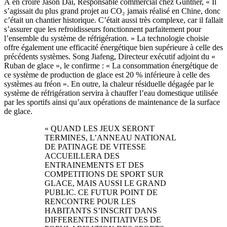
À en croire Jason Dai, Responsable commercial chez Güntner, « Il
s’agissait du plus grand projet au CO₂ jamais réalisé en Chine, donc
c’était un chantier historique. C’était aussi très complexe, car il fallait
s’assurer que les refroidisseurs fonctionnent parfaitement pour
l’ensemble du système de réfrigération. » La technologie choisie
offre également une efficacité énergétique bien supérieure à celle des
précédents systèmes. Song Jiafeng, Directeur exécutif adjoint du «
Ruban de glace », le confirme : « La consommation énergétique de
ce système de production de glace est 20 % inférieure à celle des
systèmes au fréon ». En outre, la chaleur résiduelle dégagée par le
système de réfrigération servira à chauffer l’eau domestique utilisée
par les sportifs ainsi qu’aux opérations de maintenance de la surface
de glace.
« QUAND LES JEUX SERONT
TERMINES, L’ANNEAU NATIONAL
DE PATINAGE DE VITESSE
ACCUEILLERA DES
ENTRAINEMENTS ET DES
COMPETITIONS DE SPORT SUR
GLACE, MAIS AUSSI LE GRAND
PUBLIC. CE FUTUR POINT DE
RENCONTRE POUR LES
HABITANTS S’INSCRIT DANS
DIFFERENTES INITIATIVES DE