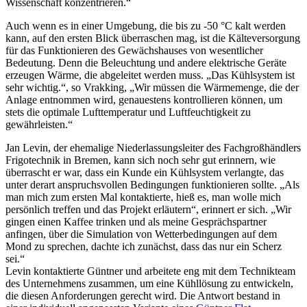
Wissenschaft konzentrieren.“
Auch wenn es in einer Umgebung, die bis zu -50 °C kalt werden
kann, auf den ersten Blick überraschen mag, ist die Kälteversorgung
für das Funktionieren des Gewächshauses von wesentlicher
Bedeutung. Denn die Beleuchtung und andere elektrische Geräte
erzeugen Wärme, die abgeleitet werden muss. „Das Kühlsystem ist
sehr wichtig.“, so Vrakking, „Wir müssen die Wärmemenge, die der
Anlage entnommen wird, genauestens kontrollieren können, um
stets die optimale Lufttemperatur und Luftfeuchtigkeit zu
gewährleisten.“
Jan Levin, der ehemalige Niederlassungsleiter des Fachgroßhändlers
Frigotechnik in Bremen, kann sich noch sehr gut erinnern, wie
überrascht er war, dass ein Kunde ein Kühlsystem verlangte, das
unter derart anspruchsvollen Bedingungen funktionieren sollte. „Als
man mich zum ersten Mal kontaktierte, hieß es, man wolle mich
persönlich treffen und das Projekt erläutern“, erinnert er sich. „Wir
gingen einen Kaffee trinken und als meine Gesprächspartner
anfingen, über die Simulation von Wetterbedingungen auf dem
Mond zu sprechen, dachte ich zunächst, dass das nur ein Scherz
sei.“
Levin kontaktierte Güntner und arbeitete eng mit dem Technikteam
des Unternehmens zusammen, um eine Kühllösung zu entwickeln,
die diesen Anforderungen gerecht wird. Die Antwort bestand in