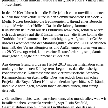
präsentiert. Nicht umsonst wurde sie als „The Nation's Village Hall
“ bezeichnet.
In den 2010er Jahren hatte die Halle jedoch einen unwillkommenen
Ruf für ihre drückende Hitze in den Sommermonaten: Ein Social-
Media-Nutzer beschrieb die Bedingungen während eines Besuchs
als „ heiß wie in der Hölle “. Das in die Jahre gekommene
Kühlsystem ließ nicht nur das Publikum schwitzen, sondern wirkte
sich auch negativ auf die Künstler:innen aus - die Hitze konnte die
Tonhöhe ihrer Instrumente beeinträchtigen. „ Aufgrund der Größe
unseres Gebäudes und der Strahlungshitze, die von 6.000 Menschen
innerhalb des Veranstaltungsortes und Außentemperaturen von mehr
als 28 °C erzeugt wird, kann es eine Herausforderung sein, damit
umzugehen “, sagte ein Sprecher zu der Zeit.
Aus diesem Grund wurde im Herbst 2013 mit der Installation eines
umfangreichen neuen Kühlsystems begonnen, das die bisherige
kondensatorlose Kältemaschine und vier provisorische Standby-
Kältemaschinen ersetzen sollte. Dies war jedoch kein einfaches
Projekt - die Royal Albert Hall ist ein denkmalgeschütztes Gebäude,
und alle Änderungen, sowohl innen als auch außen, sind streng
geregelt.
„ Sie wollten nichts, was man sehen kann, also musste alles, was wir
installiert haben, versteckt werden” , sagt Justin Scofield,
Geschäftsführer von Güntner in Großbritannien, der das neue