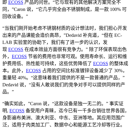
即
ECOSS
产品的问世。“它与现有的其他解决方案完全不
同，”Caron 说，“它几乎完全由不锈钢制成，是一款 100% 可
回收设备。”
“当我们刚开始考虑不锈钢材质的设计想法时，我们担心开发
出来的产品课能会造价高昂，”Dedavid 补充道，“但在 EC-
LAB 实验室的协助下，我们有了进一步的认识，发
现
ECOSS
在成本效益方面很有竞争力。” 除了环保表现出色
外，
ECOSS
节省的费用也非常可观。使用寿命长、运行和维
护费用低、热性能可持续，这些优势降低了
ECOSS
的整体成
本。此外，
ECOSS
占用的空间比标准镀锌设备减少了 30%，
重量轻 40%。“这意味着我们提供的不是一款普通的产品，”
Dedavid 说，“没有人敢说我们的竞争对手可以提供同样的产
品。”
“确实如此，”Caron 说，“这款设备是独一无二的。” 事实证
明,
ECOSS
备受用户青睐，迄今已有一千多台销往世界各国，
身影遍布美洲、澳大利亚、中东、亚洲等地。其应用范围广
泛，适用于肉类加工厂、数据中心和能源工艺冷却等行业。