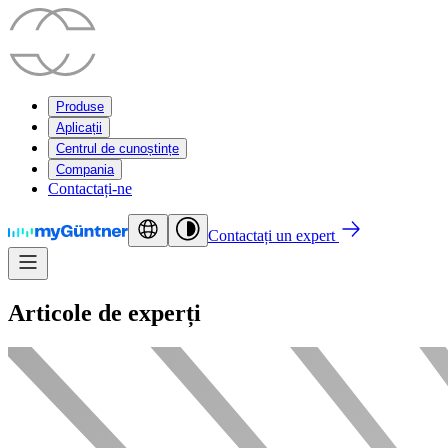
Produse
Aplicații
Centrul de cunoștințe
Compania
Contactați-ne
Contactați un expert
Articole de experți