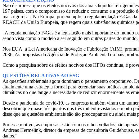
Não é surpresa que os efeitos nocivos dos atuais líquidos refrigeran
197 países, com o compromisso de reduzir o consumo e a produção de
mais rigorosas. Na Europa, por exemplo, a regulamentação F-Gas da 
REACH da União Europeia, que regem quais substâncias químicas pod
“A regulamentação F-Gas é a legislação mais importante do mundo para a
sendo vista como o modelo a ser seguido em outras partes do mundo,
Nos EUA, a Lei Americana de Inovação e Fabricação (AIM), promulg
2036. As propostas da Agência de Proteção Ambiental do país proib
Como a pesquisa sobre os efeitos nocivos dos HFOs continua, é prová
QUESTÕES RELATIVAS AO ESG
As questões ambientais agora dominam o pensamento corporativo. De
atualmente uma estratégia formal para gerenciar suas práticas ambient
climáticas no que tange a necessidade de reduzir enormemente as emiss
Desde a pandemia da covid-19, as empresas também viram um aumento
descobriu que quase três quartos dos três mil entrevistados em oit
disse que as questões ambientais são tão preocupantes ou ainda mais 
Por esse motivo, as empresas estão com os olhos voltados não apenas
Andreas Hermelink, diretor da empresa de consultoria Guidehouse, esp
danos.”