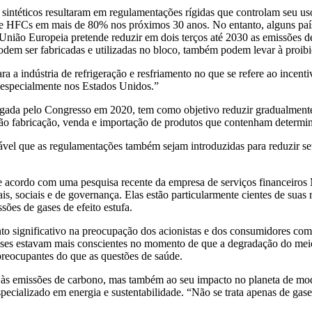
tes sintéticos resultaram em regulamentações rígidas que controlam seu
 HFCs em mais de 80% nos próximos 30 anos. No entanto, alguns paíse
União Europeia pretende reduzir em dois terços até 2030 as emissões 
em ser fabricadas e utilizadas no bloco, também podem levar à proib
 indústria de refrigeração e resfriamento no que se refere ao incentivo
 especialmente nos Estados Unidos.”
ada pelo Congresso em 2020, tem como objetivo reduzir gradualment
irão fabricação, venda e importação de produtos que contenham determ
vel que as regulamentações também sejam introduzidas para reduzir se
 acordo com uma pesquisa recente da empresa de serviços financeiros
ais, sociais e de governança. Elas estão particularmente cientes de su
ões de gases de efeito estufa.
 significativo na preocupação dos acionistas e dos consumidores com
o países estavam mais conscientes no momento de que a degradação do 
preocupantes do que as questões de saúde.
 às emissões de carbono, mas também ao seu impacto no planeta de modo
ecializado em energia e sustentabilidade. “Não se trata apenas de gase