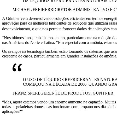
OS LÍQUIDOS REFRIGERANTES NATURAIS DEV
MICHAEL FREIHERR
DIRETOR ADMINISTRATIVO E C
A Güntner vem desenvolvendo soluções eficientes em termos energétic
aprovação para os melhores fabricantes de soluções que utilizam ess
desenvolvimento, o que nos permite fornecer dados de aplicações conf
“Nos últimos anos, trabalhamos muito, particularmente na redução do 
nas Américas do Norte e Latina. “Em especial com a amônia, estamos 
Os avanços na tecnologia também estão tornando os sistemas que usa
crescente de casos, particularmente em grandes instalações de amônia,
O USO DE LÍQUIDOS REFRIGERANTES NATURA
COMEÇOU NA DÉCADA DE 2000, QUANDO GR
FRANZ SPERL
GERENTE DE PRODUTOS, GÜNTNER
“Mas, agora estamos vendo um enorme aumento na captação. Muitas vez
todas as geladeiras domésticas funcionam com propano nos dias de h
aplicações?”