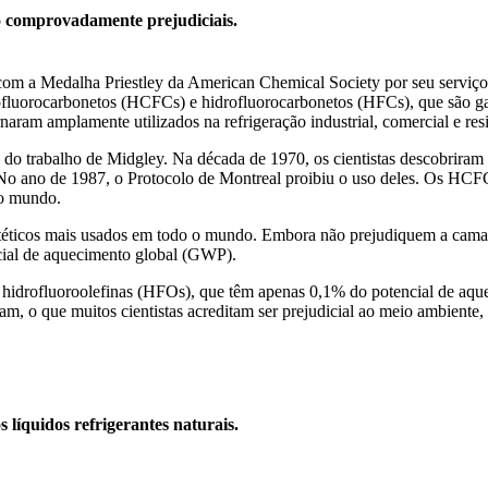
ão comprovadamente prejudiciais.
om a Medalha Priestley da American Chemical Society por seu serviço 
rofluorocarbonetos (HCFCs) e hidrofluorocarbonetos (HFCs), que são g
rnaram amplamente utilizados na refrigeração industrial, comercial e res
a do trabalho de Midgley. Na década de 1970, os cientistas descobrira
ta. No ano de 1987, o Protocolo de Montreal proibiu o uso deles. Os 
 o mundo.
ntéticos mais usados em todo o mundo. Embora não prejudiquem a camad
cial de aquecimento global (GWP).
s hidrofluoroolefinas (HFOs), que têm apenas 0,1% do potencial de aq
, o que muitos cientistas acreditam ser prejudicial ao meio ambiente,
líquidos refrigerantes naturais.