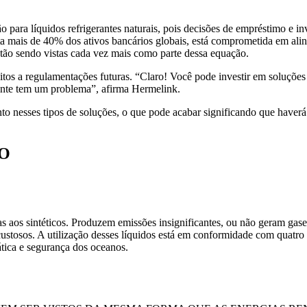
o para líquidos refrigerantes naturais, pois decisões de empréstimo e 
a mais de 40% dos ativos bancários globais, está comprometida em alin
estão sendo vistas cada vez mais como parte dessa equação.
eitos a regulamentações futuras. “Claro! Você pode investir em soluçõ
ente tem um problema”, afirma Hermelink.
 nesses tipos de soluções, o que pode acabar significando que haverá a
DO
as aos sintéticos. Produzem emissões insignificantes, ou não geram gase
custosos. A utilização desses líquidos está em conformidade com quat
mática e segurança dos oceanos.