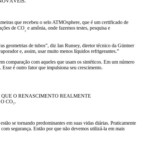
NOVÁVEIS.
rimeiras que recebeu o selo ATMOsphere, que é um certificado de
luções de CO
e amônia, onde fazemos testes, pesquisa e
₂
as geometrias de tubos”, diz Ian Runsey, diretor técnico da Güntner
orador e, assim, usar muito menos líquidos refrigerantes.”
to em comparação com aqueles que usam os sintéticos. Em um número
. Esse é outro fator que impulsiona seu crescimento.
ER QUE O RENASCIMENTO REALMENTE
O CO₂.
estão se tornando predominantes em suas vidas diárias. Praticamente
a com segurança. Então por que não devemos utilizá-la em mais