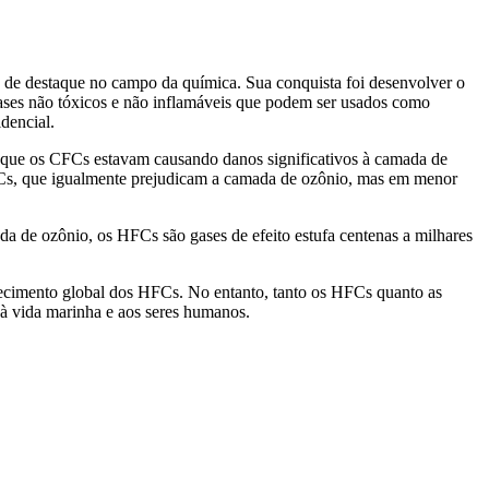
de destaque no campo da química. Sua conquista foi desenvolver o
ases não tóxicos e não inflamáveis que podem ser usados como
idencial.
m que os CFCs estavam causando danos significativos à camada de
HCFCs, que igualmente prejudicam a camada de ozônio, mas em menor
a de ozônio, os HFCs são gases de efeito estufa centenas a milhares
uecimento global dos HFCs. No entanto, tanto os HFCs quanto as
 à vida marinha e aos seres humanos.