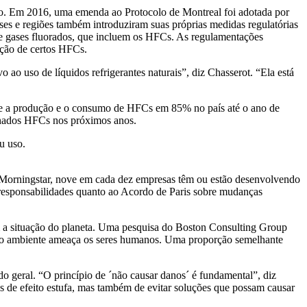
 uso. Em 2016, uma emenda ao Protocolo de Montreal foi adotada por
s e regiões também introduziram suas próprias medidas regulatórias
de gases fluorados, que incluem os HFCs. As regulamentações
ição de certos HFCs.
 ao uso de líquidos refrigerantes naturais”, diz Chasserot. “Ela está
e a produção e o consumo de HFCs em 85% no país até o ano de
inados HFCs nos próximos anos.
u uso.
 Morningstar, nove em cada dez empresas têm ou estão desenvolvendo
as responsabilidades quanto ao Acordo de Paris sobre mudanças
 a situação do planeta. Uma pesquisa do Boston Consulting Group
meio ambiente ameaça os seres humanos. Uma proporção semelhante
 geral. “O princípio de ´não causar danos´ é fundamental”, diz
s de efeito estufa, mas também de evitar soluções que possam causar