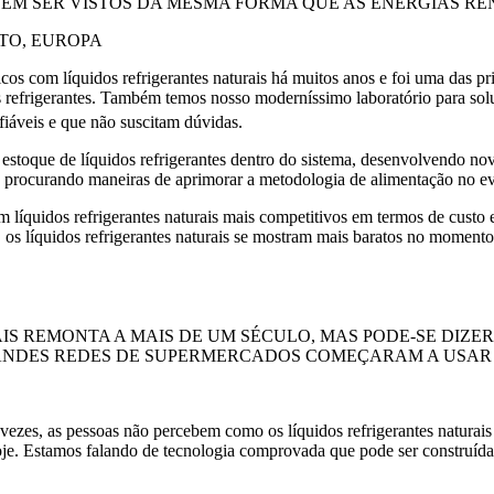
EM SER VISTOS DA MESMA FORMA QUE AS ENERGIAS RE
TO, EUROPA
os com líquidos refrigerantes naturais há muitos anos e foi uma das p
es refrigerantes. Também temos nosso moderníssimo laboratório para so
iáveis e que não suscitam dúvidas.
estoque de líquidos refrigerantes dentro do sistema, desenvolvendo nov
procurando maneiras de aprimorar a metodologia de alimentação no evap
m líquidos refrigerantes naturais mais competitivos em termos de cus
 os líquidos refrigerantes naturais se mostram mais baratos no momento
IS REMONTA A MAIS DE UM SÉCULO, MAS PODE-SE DIZ
ANDES REDES DE SUPERMERCADOS COMEÇARAM A USAR 
es, as pessoas não percebem como os líquidos refrigerantes naturais 
oje. Estamos falando de tecnologia comprovada que pode ser construíd