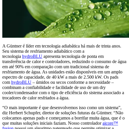
A Güntner é líder em tecnologia adiabática há mais de trinta anos.
Seu sistema de resfriamento adiabático com a
tecnologia
hydroBLU
apresenta tecnologia de ponta em
transferência de calor e controladores, reduzindo o consumo de água
em até 90% em comparação com um tradicional sistema de
resfriamento de água. As unidades estão disponíveis em um amplo
espectro de capacidade, de 40 kW a mais de 2.500 kW. Os pads
com
hydroBLU
– úmidos ou secos conforme a necessidade –
combinam a confiabilidade e facilidade de uso de um dry
cooler/condensador com o tipo de eficiência do sistema associado a
trocadores de calor resfriados a água.
“O mais importante é que desenvolvemos isso como um sistema”,
diz Herbert Schupfer, diretor de soluções futuras da Güntner. “Não
colocamos apenas pads e começamos a borrifar muita água, que é o
que muitas soluções iniciais faziam. Nosso controlador
aicore™
fusion
possui um algoritmo patenteado que permite otimizar a