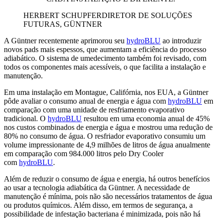
HERBERT SCHUPFER
DIRETOR DE SOLUÇÕES
FUTURAS, GÜNTNER
A Güntner recentemente aprimorou seu
hydroBLU
ao introduzir
novos pads mais espessos, que aumentam a eficiência do processo
adiabático. O sistema de umedecimento também foi revisado, com
todos os componentes mais acessíveis, o que facilita a instalação e
manutenção.
Em uma instalação em Montague, Califórnia, nos EUA, a Güntner
pôde avaliar o consumo anual de energia e água com
hydroBLU
em
comparação com uma unidade de resfriamento evaporativo
tradicional. O
hydroBLU
resultou em uma economia anual de 45%
nos custos combinados de energia e água e mostrou uma redução de
80% no consumo de água. O resfriador evaporativo consumiu um
volume impressionante de 4,9 milhões de litros de água anualmente
em comparação com 984.000 litros pelo Dry Cooler
com
hydroBLU
.
Além de reduzir o consumo de água e energia, há outros benefícios
ao usar a tecnologia adiabática da Güntner. A necessidade de
manutenção é mínima, pois não são necessários tratamentos de água
ou produtos químicos. Além disso, em termos de segurança, a
possibilidade de infestação bacteriana é minimizada, pois não há