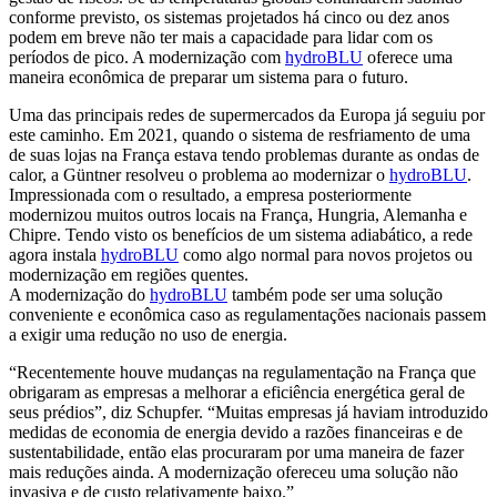
conforme previsto, os sistemas projetados há cinco ou dez anos
podem em breve não ter mais a capacidade para lidar com os
períodos de pico. A modernização com
hydroBLU
oferece uma
maneira econômica de preparar um sistema para o futuro.
Uma das principais redes de supermercados da Europa já seguiu por
este caminho. Em 2021, quando o sistema de resfriamento de uma
de suas lojas na França estava tendo problemas durante as ondas de
calor, a Güntner resolveu o problema ao modernizar o
hydroBLU
.
Impressionada com o resultado, a empresa posteriormente
modernizou muitos outros locais na França, Hungria, Alemanha e
Chipre. Tendo visto os benefícios de um sistema adiabático, a rede
agora instala
hydroBLU
como algo normal para novos projetos ou
modernização em regiões quentes.
A modernização do
hydroBLU
também pode ser uma solução
conveniente e econômica caso as regulamentações nacionais passem
a exigir uma redução no uso de energia.
“Recentemente houve mudanças na regulamentação na França que
obrigaram as empresas a melhorar a eficiência energética geral de
seus prédios”, diz Schupfer. “Muitas empresas já haviam introduzido
medidas de economia de energia devido a razões financeiras e de
sustentabilidade, então elas procuraram por uma maneira de fazer
mais reduções ainda. A modernização ofereceu uma solução não
invasiva e de custo relativamente baixo.”