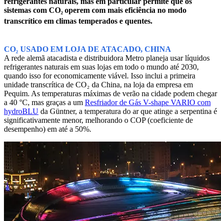
refrigerantes naturais, mas em particular permite que os
sistemas com CO₂
operem com mais eficiência no modo
transcrítico em climas temperados e quentes.
CO₂ USADO EM LOJA DE ATACADO, CHINA
A rede alemã atacadista e distribuidora Metro planeja usar líquidos
refrigerantes naturais em suas lojas em todo o mundo até 2030,
quando isso for economicamente viável. Isso inclui a primeira
unidade transcrítica de CO₂ da China, na loja da empresa em
Pequim. As temperaturas máximas de verão na cidade podem chegar
a 40 °C, mas graças a um
Resfriador de Gás V-shape VARIO com
hydroBLU
da Güntner, a temperatura do ar que atinge a serpentina é
significativamente menor, melhorando o COP (coeficiente de
desempenho) em até a 50%.