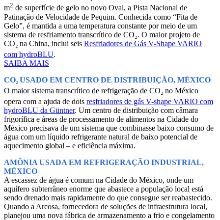
2
m
de superfície de gelo no novo Oval, a Pista Nacional de
Patinação de Velocidade de Pequim. Conhecida como “Fita de
Gelo”, é mantida a uma temperatura constante por meio de um
sistema de resfriamento transcrítico de CO₂. O maior projeto de
CO₂
na China, inclui seis
Resfriadores de Gás V-Shape VARIO
com hydroBLU
.
SAIBA MAIS
CO₂
USADO EM CENTRO DE DISTRIBUIÇÃO, MÉXICO
O maior sistema transcrítico de refrigeração de CO₂
no México
opera com a ajuda de dois
resfriadores de gás V-shape VARIO com
hydroBLU da Güntner
. Um centro de distribuição com câmara
frigorífica e áreas de processamento de alimentos na Cidade do
México precisava de um sistema que combinasse baixo consumo de
água com um líquido refrigerante natural de baixo potencial de
aquecimento global – e eficiência máxima.
AMÔNIA USADA EM REFRIGERAÇÃO INDUSTRIAL,
MÉXICO
A escassez de água é comum na Cidade do México, onde um
aquífero subterrâneo enorme que abastece a população local está
sendo drenado mais rapidamente do que consegue ser reabastecido.
Quando a Arcosa, fornecedora de soluções de infraestrutura local,
planejou uma nova fábrica de armazenamento a frio e congelamento