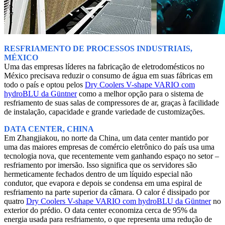
RESFRIAMENTO DE PROCESSOS INDUSTRIAIS,
MÉXICO
Uma das empresas líderes na fabricação de eletrodomésticos no
México precisava reduzir o consumo de água em suas fábricas em
todo o país e optou pelos
Dry Coolers V-shape VARIO com
hydroBLU da Güntner
como a melhor opção para o sistema de
resfriamento de suas salas de compressores de ar, graças à facilidade
de instalação, capacidade e grande variedade de customizações.
DATA CENTER, CHINA
Em Zhangjiakou, no norte da China, um data center mantido por
uma das maiores empresas de comércio eletrônico do país usa uma
tecnologia nova, que recentemente vem ganhando espaço no setor –
resfriamento por imersão. Isso significa que os servidores são
hermeticamente fechados dentro de um líquido especial não
condutor, que evapora e depois se condensa em uma espiral de
resfriamento na parte superior da câmara. O calor é dissipado por
quatro
Dry Coolers V-shape VARIO com hydroBLU da Güntner
no
exterior do prédio. O data center economiza cerca de 95% da
energia usada para resfriamento, o que representa uma redução de