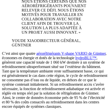
NOUS ÉTIONS CERTAINS QUE NOS
AÉRORÉFRIGÉRANTS POUVAIENT
RELEVER CE DÉFI. NOUS ÉTIONS
MOTIVÉS POUR TRAVAILLER EN
COLLABORATION AVEC NOTRE
CLIENT AFIN DE TROUVER LA
SOLUTION LA PLUS ADAPTÉE À
UN PROJET AUSSI INNOVANT. »
YOUDE XIAO
DIRECTEUR GÉNÉRAL,
GÜNTNER
C’est ainsi que quatre
aéroréfrigérants V-shape VARIO de Güntner
,
économes en énergie et dotés de la technologie
hydroBLU™
,
génèrent une capacité totale de 1 060 kW destinée à un système de
refroidissement ultraperformant situé sur l’extérieur du bâtiment.
Tant que la température ambiante reste suffisamment basse, ce qui
est généralement le cas dans cette région, le cycle de refroidissement
ne consomme pas d’eau ou de liquide, en dehors de ce que le
système contenait initialement. Si un refroidissement accru s’avère
nécessaire, la fonction de refroidissement adiabatique est activée et
réglée en temps réel par la solution de réfrigération de Güntner.
Ainsi, le centre de données économise près de 95 % de l’électricité
et 80 % des coûts consacrés au refroidissement dans les centres
encore équipés de systèmes classiques.