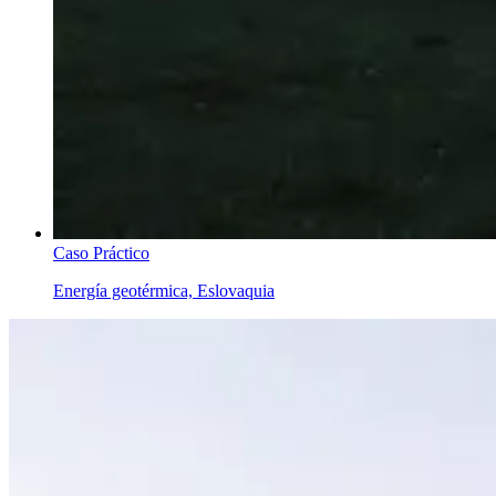
Caso Práctico
Energía geotérmica, Eslovaquia