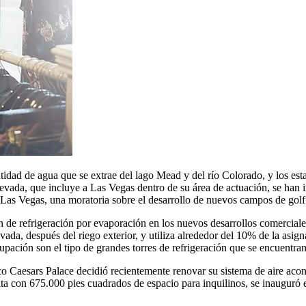
ntidad de agua que se extrae del lago Mead y del río Colorado, y los e
evada, que incluye a Las Vegas dentro de su área de actuación, se han 
Las Vegas, una moratoria sobre el desarrollo de nuevos campos de golf y
ón de refrigeración por evaporación en los nuevos desarrollos comercial
da, después del riego exterior, y utiliza alrededor del 10% de la asig
pación son el tipo de grandes torres de refrigeración que se encuentran
o Caesars Palace decidió recientemente renovar su sistema de aire acon
enta con 675.000 pies cuadrados de espacio para inquilinos, se inaugur