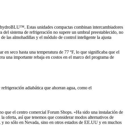
er con hydroBLU™. Estas unidades compactas combinan intercambiadores
a del sistema de refrigeración no supere un umbral preestablecido, no
de las almohadillas y el módulo de control inteligente la ajusta
ar en seco hasta una temperatura de 77 ºF, lo que significaba que el
era una importante rebaja en costos en el marco del programa de
refrigeración adiabática que ahorran agua, como el
no que el centro comercial Forum Shops. «Ha sido una instalación de
la oferta, así que tenemos que considerar modos alternativos de
lo, y no sólo en Nevada, sino en otros estados de EE.UU y en muchos