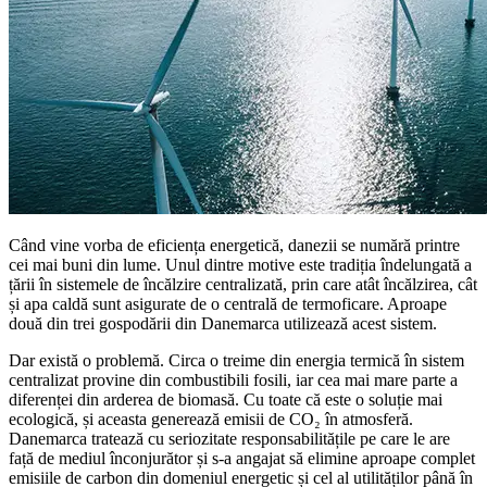
Când vine vorba de eficiența energetică, danezii se numără printre
cei mai buni din lume. Unul dintre motive este tradiția îndelungată a
țării în sistemele de încălzire centralizată, prin care atât încălzirea, cât
și apa caldă sunt asigurate de o centrală de termoficare. Aproape
două din trei gospodării din Danemarca utilizează acest sistem.
Dar există o problemă. Circa o treime din energia termică în sistem
centralizat provine din combustibili fosili, iar cea mai mare parte a
diferenței din arderea de biomasă. Cu toate că este o soluție mai
ecologică, și aceasta generează emisii de CO₂ în atmosferă.
Danemarca tratează cu seriozitate responsabilitățile pe care le are
față de mediul înconjurător și s-a angajat să elimine aproape complet
emisiile de carbon din domeniul energetic și cel al utilităților până în