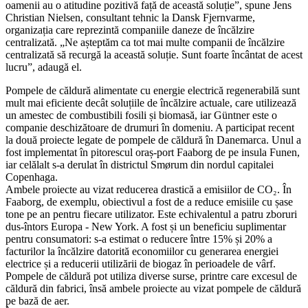
oamenii au o atitudine pozitivă față de această soluție”, spune Jens
Christian Nielsen, consultant tehnic la Dansk Fjernvarme,
organizația care reprezintă companiile daneze de încălzire
centralizată. „Ne așteptăm ca tot mai multe companii de încălzire
centralizată să recurgă la această soluție. Sunt foarte încântat de acest
lucru”, adaugă el.
Pompele de căldură alimentate cu energie electrică regenerabilă sunt
mult mai eficiente decât soluțiile de încălzire actuale, care utilizează
un amestec de combustibili fosili și biomasă, iar Güntner este o
companie deschizătoare de drumuri în domeniu. A participat recent
la două proiecte legate de pompele de căldură în Danemarca. Unul a
fost implementat în pitorescul oraș-port Faaborg de pe insula Funen,
iar celălalt s-a derulat în districtul Smørum din nordul capitalei
Copenhaga.
Ambele proiecte au vizat reducerea drastică a emisiilor de CO₂. În
Faaborg, de exemplu, obiectivul a fost de a reduce emisiile cu șase
tone pe an pentru fiecare utilizator. Este echivalentul a patru zboruri
dus-întors Europa - New York. A fost și un beneficiu suplimentar
pentru consumatori: s-a estimat o reducere între 15% și 20% a
facturilor la încălzire datorită economiilor cu generarea energiei
electrice și a reducerii utilizării de biogaz în perioadele de vârf.
Pompele de căldură pot utiliza diverse surse, printre care excesul de
căldură din fabrici, însă ambele proiecte au vizat pompele de căldură
pe bază de aer.