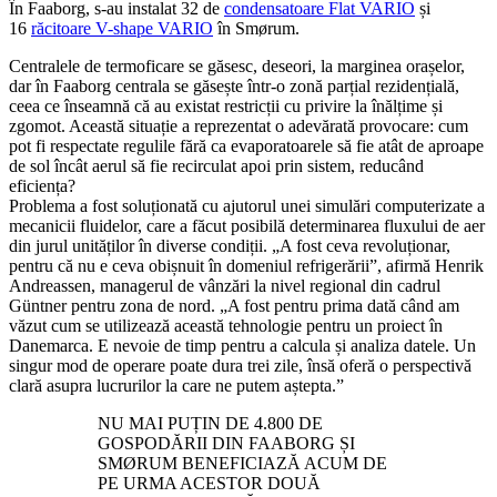
În Faaborg, s-au instalat 32 de
condensatoare Flat VARIO
și
16
răcitoare V-shape VARIO
în Smørum.
Centralele de termoficare se găsesc, deseori, la marginea orașelor,
dar în Faaborg centrala se găsește într-o zonă parțial rezidențială,
ceea ce înseamnă că au existat restricții cu privire la înălțime și
zgomot. Această situație a reprezentat o adevărată provocare: cum
pot fi respectate regulile fără ca evaporatoarele să fie atât de aproape
de sol încât aerul să fie recirculat apoi prin sistem, reducând
eficiența?
Problema a fost soluționată cu ajutorul unei simulări computerizate a
mecanicii fluidelor, care a făcut posibilă determinarea fluxului de aer
din jurul unităților în diverse condiții. „A fost ceva revoluționar,
pentru că nu e ceva obișnuit în domeniul refrigerării”, afirmă Henrik
Andreassen, managerul de vânzări la nivel regional din cadrul
Güntner pentru zona de nord. „A fost pentru prima dată când am
văzut cum se utilizează această tehnologie pentru un proiect în
Danemarca. E nevoie de timp pentru a calcula și analiza datele. Un
singur mod de operare poate dura trei zile, însă oferă o perspectivă
clară asupra lucrurilor la care ne putem aștepta.”
NU MAI PUȚIN DE 4.800 DE
GOSPODĂRII DIN FAABORG ȘI
SMØRUM BENEFICIAZĂ ACUM DE
PE URMA ACESTOR DOUĂ