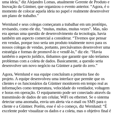
uma ideia,” diz Alejandro Lomas, atualmente Gerente de Produto e
Inovação da Güntner, que organizou o evento anterior. “Agora, é o
momento de colocar aquela ideia no papel e realmente desenvolver
um plano de trabalho.”
Wernlund e seus colegas começaram a trabalhar em um protótipo,
revisando, como ele diz, “muitas, muitas, muitas vezes”. Mas, não
era apenas uma questão de desenvolvimento da tecnologia, havia
também um aspecto comercial a considerar. “Tivemos que pensar
em vendas, porque isso seria um produto totalmente novo para os
nossos colegas de vendas, portanto, precisávamos desenvolver uma
estratégia e formas de promovê-lo e vendê-lo,” diz ele. “Havia
também o aspecto jurídico, tínhamos que garantir que não teríamos
problemas com a coleta de dados. Basicamente, a questão seria
desenvolver um novo negócio na Güntner a partir do zero.”
Agora, Wernlund e sua equipe concluíram a primeira fase do
projeto. A equipe desenvolveu uma interface que permite que os
clientes e os funcionários da Güntner monitorem em tempo real as
informações como temperatura, velocidade do ventilador, voltagem
e horas em operação. O equipamento pode ser conectado através da
transmissão de dados de um celular, WiFi ou ethernet. Se o sistema
detectar uma anomalia, envia um alerta via e-mail ou SMS para o
cliente e a Güntner. Porém, esse é só o começo, diz Wernlund: “É
excelente poder visualizar os dados e a coleta, mas o objetivo final é