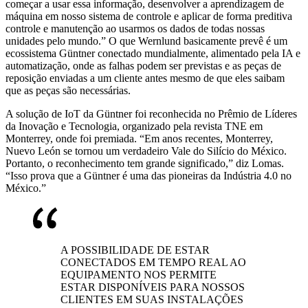
começar a usar essa informação, desenvolver a aprendizagem de
máquina em nosso sistema de controle e aplicar de forma preditiva
controle e manutenção ao usarmos os dados de todas nossas
unidades pelo mundo.” O que Wernlund basicamente prevê é um
ecossistema Güntner conectado mundialmente, alimentado pela IA e
automatização, onde as falhas podem ser previstas e as peças de
reposição enviadas a um cliente antes mesmo de que eles saibam
que as peças são necessárias.
A solução de IoT da Güntner foi reconhecida no Prêmio de Líderes
da Inovação e Tecnologia, organizado pela revista TNE em
Monterrey, onde foi premiada. “Em anos recentes, Monterrey,
Nuevo León se tornou um verdadeiro Vale do Silício do México.
Portanto, o reconhecimento tem grande significado,” diz Lomas.
“Isso prova que a Güntner é uma das pioneiras da Indústria 4.0 no
México.”
A POSSIBILIDADE DE ESTAR
CONECTADOS EM TEMPO REAL AO
EQUIPAMENTO NOS PERMITE
ESTAR DISPONÍVEIS PARA NOSSOS
CLIENTES EM SUAS INSTALAÇÕES