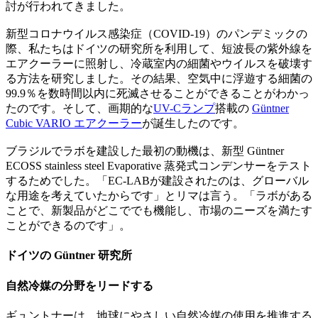
討が行われてきました。
新型コロナウイルス感染症（COVID-19）のパンデミックの
際、私たちはドイツの研究所を利用して、短波長の紫外線を
エアクーラーに照射し、冷蔵室内の細菌やウイルスを破壊す
る方法を研究しました。その結果、空気中に浮遊する細菌の
99.9％を数時間以内に死滅させることができることがわかっ
たのです。そして、画期的な
UV-Cランプ
搭載の
Güntner
Cubic VARIO エアクーラー
が誕生したのです。
ブラジルでラボを建設した最初の動機は、新型 Güntner
ECOSS stainless steel Evaporative 蒸発式コンデンサーをテスト
するためでした。「EC-LABが建設されたのは、グローバル
な用途を考えていたからです」とリマは言う。「ラボがある
ことで、新製品がどこででも機能し、市場のニーズを満たす
ことができるのです」。
ドイツの Güntner 研究所
自然冷媒の分野をリードする
ギュントナーは、地球にやさしい自然冷媒の使用を推進する