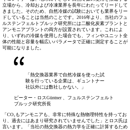
立場から、冷却および冷凍業界を長年にわたってリードして
きました。そのため、自然冷媒の試験においても業界をリー
ドしていることは当然のことです。2016年より、当社のフュ
ルステンフェルトブルック研究所には二酸化炭素プラントと
アンモニアプラントの両方が設置されています。これによ
り、いずれの冷媒を使用した場合でも、フィンやユニット全
体の性能と容量を幅広いパラメータで正確に測定することが
可能になりました。
「熱交換器業界で自然冷媒を使った試
験を行っている企業は、ギュントナー
社以外には数社しかない。」
ピーター・ロス
Güntner 、フュルステンフェルト
ブルック研究所長
「CO₂もアンモニアも、非常に特殊な熱物理特性を持ってお
り、過去にはあまり研究されていませんでした」とロス氏は
言います。「当社の熱交換器の熱力学を正確に計算するため