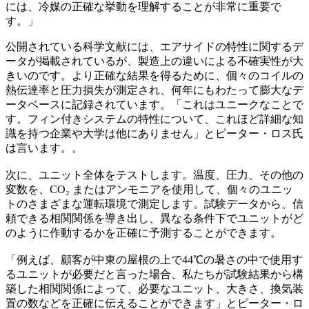
には、冷媒の正確な挙動を理解することが非常に重要で
す。」
公開されている科学文献には、エアサイドの特性に関するデ
ータが掲載されているが、製造上の違いによる不確実性が大
きいのです。より正確な結果を得るために、個々のコイルの
熱伝達率と圧力損失が測定され、何年にもわたって膨大なデ
ータベースに記録されています。「これはユニークなことで
す。フィン付きシステムの特性について、これほど詳細な知
識を持つ企業や大学は他にありません」とピーター・ロス氏
は言います。。
次に、ユニット全体をテストします。温度、圧力、その他の
変数を、CO₂ またはアンモニアを使用して、個々のユニッ
トのさまざまな運転環境で測定します。試験データから、信
頼できる相関関係を導き出し、異なる条件下でユニットがど
のように作動するかを正確に予測することができます。
「例えば、顧客が中東の屋根の上で44℃の暑さの中で使用す
るユニットが必要だと言った場合、私たちが試験結果から構
築した相関関係によって、必要なユニット、大きさ、換気装
置の数などを正確に伝えることができます」とピーター・ロ