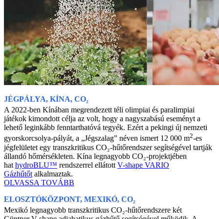
JÉGPÁLYA, KÍNA, CO₂
A 2022-ben Kínában megrendezett téli olimpiai és paralimpiai
játékok kimondott célja az volt, hogy a nagyszabású eseményt a
lehető leginkább fenntarthatóvá tegyék. Ezért a pekingi új nemzeti
2
gyorskorcsolya-pályát, a „Jégszalag” néven ismert 12 000 m
-es
jégfelületet egy transzkritikus CO₂-hűtőrendszer segítségével tartják
állandó hőmérsékleten. Kína legnagyobb CO₂-projektjében
hat
hydroBLU™
rendszerrel ellátott
V-shape VARIO
Gázhűtőt
alkalmaztak.
OLVASSA TOVÁBB
ELOSZTÓKÖZPONT, MEXIKÓ, CO₂
Mexikó legnagyobb transzkritikus CO₂-hűtőrendszere két
Güntner V-shape adiabatikus gázhűtő segítségével működik. A