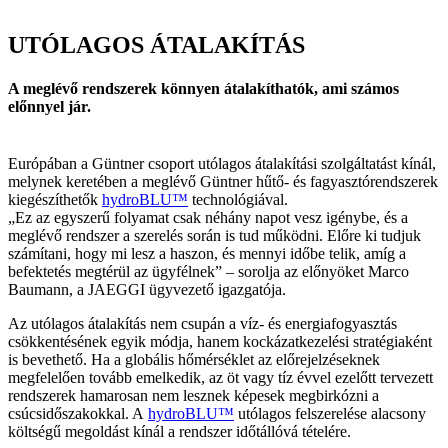
UTÓLAGOS ÁTALAKÍTÁS
A meglévő rendszerek könnyen átalakíthatók, ami számos
előnnyel jár.
Európában a Güntner csoport utólagos átalakítási szolgáltatást kínál,
melynek keretében a meglévő Güntner hűtő- és fagyasztórendszerek
kiegészíthetők
hydroBLU™
technológiával.
„Ez az egyszerű folyamat csak néhány napot vesz igénybe, és a
meglévő rendszer a szerelés során is tud működni. Előre ki tudjuk
számítani, hogy mi lesz a haszon, és mennyi időbe telik, amíg a
befektetés megtérül az ügyfélnek” – sorolja az előnyöket Marco
Baumann, a JAEGGI ügyvezető igazgatója.
Az utólagos átalakítás nem csupán a víz- és energiafogyasztás
csökkentésének egyik módja, hanem kockázatkezelési stratégiaként
is bevethető. Ha a globális hőmérséklet az előrejelzéseknek
megfelelően tovább emelkedik, az öt vagy tíz évvel ezelőtt tervezett
rendszerek hamarosan nem lesznek képesek megbirkózni a
csúcsidőszakokkal. A
hydroBLU™
utólagos felszerelése alacsony
költségű megoldást kínál a rendszer időtállóvá tételére.