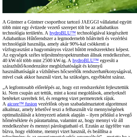
A Güntner a Güntner csoporthoz tartozó JAEGGI vállalattal együtt
több mint egy évtizede vezető szerepet tölt be az adiabatikus
technológia területén. A
hydroBLU™
technológiával kiegészített
Adiabatikus Hűtőrendszer a legmodernebb hőátviteli és vezérlési
technológiát használja, amely akár 90%-kal csökkenti a
vízfogyasztást a hagyományos vízzel hűtött rendszerekhez képest.
Az egységek széles teljesítményspektrumban állnak rendelkezésre,
40 kW-tól több mint 2500 kW-ig. A
hydroBLU™
egyesíti a
szárazhűtő/kondenzátor megbízhatóságát és könnyű
használhatóságát a vízhűtéses hőcserélők rendszerhatékonyságával,
mivel csak akkor használ vizet, ha szükséges, egyébként száraz.
„A legfontosabb előrelépés az, hogy ezt rendszerként fejlesztettük
ki. Nem csupán azt tettük, mint a korai megoldások, amelyeknél
betéteket szereltek fel, és rengeteg vizet permeteztek rájuk.
A
aicore™ fusion
vezérlőnk olyan szabadalmaztatott algoritmust
alkalmaz, amely lehetővé teszi a felhasznált víz mennyiségének
optimalizálását a környezeti adatok alapján – ilyen például a levegő
hőmérséklete és páratartalma, valamint az, hogy mennyi víz áll
rendelkezésre és mennyi párologtatható el. Ezután az ügyfélre van
bízva, hogy eldöntse, mennyi vizet használ, és beállítsa a
teljesítmény és az energiamegtakarítás egyensúlyát” – mutatta be a