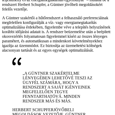
rendszert Herbert Schupfer, a Güntner jövőbeli megoldásokért
felelős vezetője.
A Güntner szakértői a hűtőrendszert a felhasználó preferenciáinak
megfelelően konfigurálják a víz- vagy energiamegtakarítás
optimalizálása érdekében, figyelembe véve a telepítés helyszínének
korábbi időjárási adatait is. A rendszer beüzemelése után a beépített
okosvezérlés folyamatosan figyelemmel kíséri az összes lényeges
paramétert, és automatikusan a mindenkori követelményekhez
igazítja az üzemmódot. Ez biztosítja az üzemeltetési költségek
alacsonyan tartását és az egyes egységek optimalizálását.
„A GÜNTNER SZAKÉRTELME
LÉNYEGÉBEN LEHETŐVÉ TESZI AZ
ÜGYFÉL SZÁMÁRA, HOGY A
RENDSZERT A SAJÁT IGÉNYEINEK
MEGFELELŐEN TEGYE
FENNTARTHATÓVÁ. MINDEN
RENDSZER MÁS ÉS MÁS.
HERBERT SCHUPFER
JÖVŐBELI
MEGOLDÁSOK VEZETŐJE, GÜNTNER