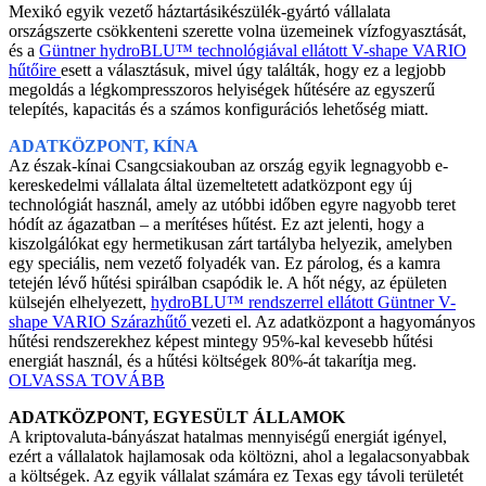
Mexikó egyik vezető háztartásikészülék-gyártó vállalata
országszerte csökkenteni szerette volna üzemeinek vízfogyasztását,
és a
Güntner hydroBLU™ technológiával ellátott V-shape VARIO
hűtőire
esett a választásuk, mivel úgy találták, hogy ez a legjobb
megoldás a légkompresszoros helyiségek hűtésére az egyszerű
telepítés, kapacitás és a számos konfigurációs lehetőség miatt.
ADATKÖZPONT, KÍNA
Az észak-kínai Csangcsiakouban az ország egyik legnagyobb e-
kereskedelmi vállalata által üzemeltetett adatközpont egy új
technológiát használ, amely az utóbbi időben egyre nagyobb teret
hódít az ágazatban – a merítéses hűtést. Ez azt jelenti, hogy a
kiszolgálókat egy hermetikusan zárt tartályba helyezik, amelyben
egy speciális, nem vezető folyadék van. Ez párolog, és a kamra
tetején lévő hűtési spirálban csapódik le. A hőt négy, az épületen
külsején elhelyezett,
hydroBLU™ rendszerrel ellátott Güntner V-
shape VARIO Szárazhűtő
vezeti el. Az adatközpont a hagyományos
hűtési rendszerekhez képest mintegy 95%-kal kevesebb hűtési
energiát használ, és a hűtési költségek 80%-át takarítja meg.
OLVASSA TOVÁBB
ADATKÖZPONT, EGYESÜLT ÁLLAMOK
A kriptovaluta-bányászat hatalmas mennyiségű energiát igényel,
ezért a vállalatok hajlamosak oda költözni, ahol a legalacsonyabbak
a költségek. Az egyik vállalat számára ez Texas egy távoli területét