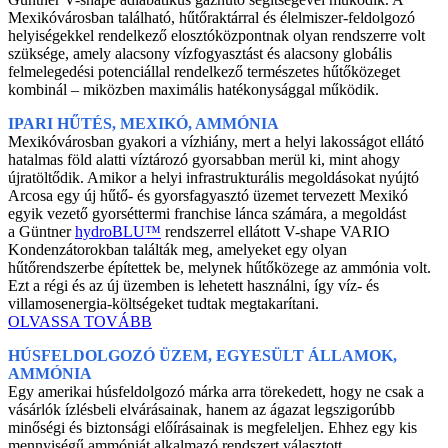
Mexikóvárosban található, hűtőraktárral és élelmiszer-feldolgozó
helyiségekkel rendelkező elosztóközpontnak olyan rendszerre volt
szüksége, amely alacsony vízfogyasztást és alacsony globális
felmelegedési potenciállal rendelkező természetes hűtőközeget
kombinál – miközben maximális hatékonysággal működik.
IPARI HŰTÉS, MEXIKÓ, AMMÓNIA
Mexikóvárosban gyakori a vízhiány, mert a helyi lakosságot ellátó
hatalmas föld alatti víztározó gyorsabban merül ki, mint ahogy
újratöltődik. Amikor a helyi infrastrukturális megoldásokat nyújtó
Arcosa egy új hűtő- és gyorsfagyasztó üzemet tervezett Mexikó
egyik vezető gyorséttermi franchise lánca számára, a megoldást
a Güntner
hydroBLU™
rendszerrel ellátott V-shape VARIO
Kondenzátorokban találták meg, amelyeket egy olyan
hűtőrendszerbe építettek be, melynek hűtőközege az ammónia volt.
Ezt a régi és az új üzemben is lehetett használni, így víz- és
villamosenergia-költségeket tudtak megtakarítani.
OLVASSA TOVÁBB
HÚSFELDOLGOZÓ ÜZEM, EGYESÜLT ÁLLAMOK,
AMMÓNIA
Egy amerikai húsfeldolgozó márka arra törekedett, hogy ne csak a
vásárlók ízlésbeli elvárásainak, hanem az ágazat legszigorúbb
minőségi és biztonsági előírásainak is megfeleljen. Ehhez egy kis
mennyiségű ammóniát alkalmazó rendszert választott,