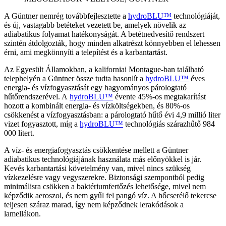
A Güntner nemrég továbbfejlesztette a
hydroBLU™
technológiáját,
és új, vastagabb betéteket vezetett be, amelyek növelik az
adiabatikus folyamat hatékonyságát. A betétnedvesítő rendszert
szintén átdolgozták, hogy minden alkatrészt könnyebben el lehessen
érni, ami megkönnyíti a telepítést és a karbantartást.
Az Egyesült Államokban, a kaliforniai Montague-ban található
telephelyén a Güntner össze tudta hasonlít a
hydroBLU™
éves
energia- és vízfogyasztását egy hagyományos párologtató
hűtőrendszerével. A
hydroBLU™
évente 45%-os megtakarítást
hozott a kombinált energia- és vízköltségekben, és 80%-os
csökkenést a vízfogyasztásban: a párologtató hűtő évi 4,9 millió liter
vizet fogyasztott, míg a
hydroBLU™
technológiás szárazhűtő 984
000 litert.
A víz- és energiafogyasztás csökkentése mellett a Güntner
adiabatikus technológiájának használata más előnyökkel is jár.
Kevés karbantartási követelmény van, mivel nincs szükség
vízkezelésre vagy vegyszerekre. Biztonsági szempontból pedig
minimálisra csökken a baktériumfertőzés lehetősége, mivel nem
képződik aeroszol, és nem gyűl fel pangó víz. A hőcserélő tekercse
teljesen száraz marad, így nem képződnek lerakódások a
lamellákon.