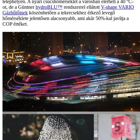
telephelyén. A nyári csúcshőmérséklet a városban elérheti a 40 °C-
ot, de a Güntner
hydroBLU™
rendszerrel ellátott
V-shape VARIO
Gázhűtőinek
köszönhetően a tekercsekhez érkező levegő
hőmérséklete jelentősen alacsonyabb, ami akár 50%-kal javítja a
COP értéket.