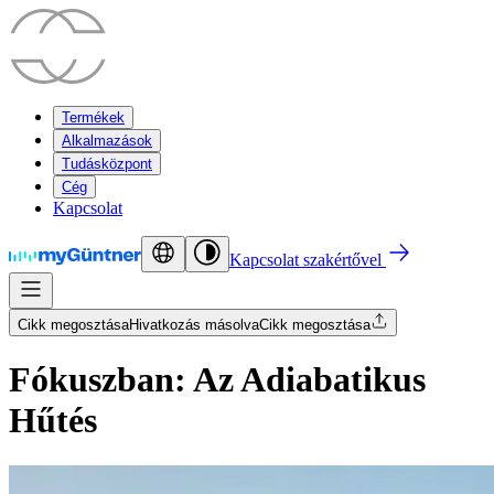
Termékek
Alkalmazások
Tudásközpont
Cég
Kapcsolat
Kapcsolat szakértővel
Cikk megosztása
Hivatkozás másolva
Cikk megosztása
Fókuszban: Az Adiabatikus
Hűtés