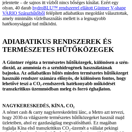
jelentette – de sajnos itt vízből nincs bőséges kínálat. Ezért egy
olyan, 40 darab
hydroBLU™ rendszerrel ellátott Güntner V-shape
VARIO Szárazhűtőből
felépített adiabatikus megoldást választottak,
amely minimális vízfelhasználás mellett is a legnagyobb
hatékonysággal tud működni.
ADIABATIKUS RENDSZEREK ÉS
TERMÉSZETES HŰTŐKÖZEGEK
A Güntner régóta a természetes hűtőközegek, különösen a szén-
dioxid, az ammónia és a szénhidrogének használatának
bajnoka. Az adiabatikus hűtés minden természetes hűtőközeget
használó rendszer számára előnyös, de különösen fontos, hogy
lehetővé teszi a CO₂-rendszerek hatékonyabb működését
transzkritikus üzemmódban meleg és forró éghajlaton.
NAGYKERESKEDÉS, KÍNA, CO₂
A német cash & carry nagykereskedelmi lánc, a Metro azt tervezi,
hogy 2030-ra világszerte természetes hűtőközegeket használ majd
üzleteiben, ahol ez gazdaságilag megvalósítható. Ez magában
foglalja Kína első transzkritikus CO₂-üzemét a vállalat pekingi