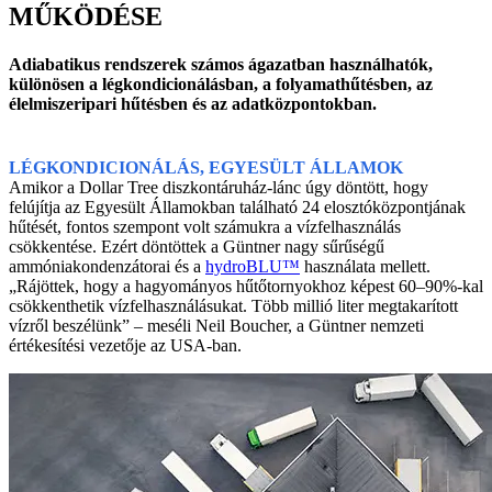
MŰKÖDÉSE
Adiabatikus rendszerek számos ágazatban használhatók,
különösen a légkondicionálásban, a folyamathűtésben, az
élelmiszeripari hűtésben és az adatközpontokban.
LÉGKONDICIONÁLÁS, EGYESÜLT ÁLLAMOK
Amikor a Dollar Tree diszkontáruház-lánc úgy döntött, hogy
felújítja az Egyesült Államokban található 24 elosztóközpontjának
hűtését, fontos szempont volt számukra a vízfelhasználás
csökkentése. Ezért döntöttek a Güntner nagy sűrűségű
ammóniakondenzátorai és a
hydroBLU™
használata mellett.
„Rájöttek, hogy a hagyományos hűtőtornyokhoz képest 60–90%-kal
csökkenthetik vízfelhasználásukat. Több millió liter megtakarított
vízről beszélünk” – meséli Neil Boucher, a Güntner nemzeti
értékesítési vezetője az USA-ban.