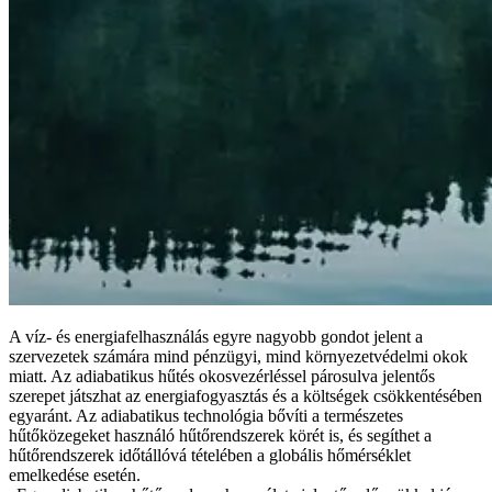
A víz- és energiafelhasználás egyre nagyobb gondot jelent a
szervezetek számára mind pénzügyi, mind környezetvédelmi okok
miatt. Az adiabatikus hűtés okosvezérléssel párosulva jelentős
szerepet játszhat az energiafogyasztás és a költségek csökkentésében
egyaránt. Az adiabatikus technológia bővíti a természetes
hűtőközegeket használó hűtőrendszerek körét is, és segíthet a
hűtőrendszerek időtállóvá tételében a globális hőmérséklet
emelkedése esetén.