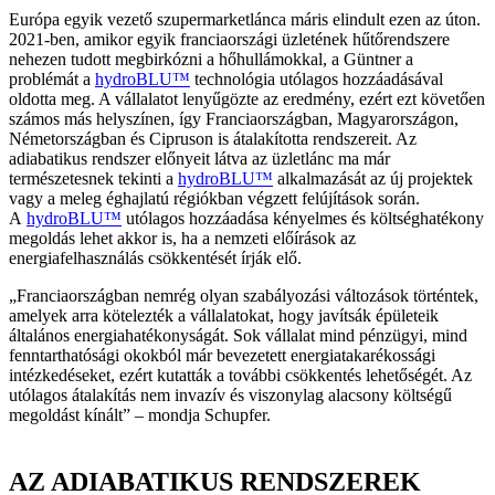
Európa egyik vezető szupermarketlánca máris elindult ezen az úton.
2021-ben, amikor egyik franciaországi üzletének hűtőrendszere
nehezen tudott megbirkózni a hőhullámokkal, a Güntner a
problémát a
hydroBLU™
technológia utólagos hozzáadásával
oldotta meg. A vállalatot lenyűgözte az eredmény, ezért ezt követően
számos más helyszínen, így Franciaországban, Magyarországon,
Németországban és Cipruson is átalakította rendszereit. Az
adiabatikus rendszer előnyeit látva az üzletlánc ma már
természetesnek tekinti a
hydroBLU™
alkalmazását az új projektek
vagy a meleg éghajlatú régiókban végzett felújítások során.
A
hydroBLU™
utólagos hozzáadása kényelmes és költséghatékony
megoldás lehet akkor is, ha a nemzeti előírások az
energiafelhasználás csökkentését írják elő.
„Franciaországban nemrég olyan szabályozási változások történtek,
amelyek arra kötelezték a vállalatokat, hogy javítsák épületeik
általános energiahatékonyságát. Sok vállalat mind pénzügyi, mind
fenntarthatósági okokból már bevezetett energiatakarékossági
intézkedéseket, ezért kutatták a további csökkentés lehetőségét. Az
utólagos átalakítás nem invazív és viszonylag alacsony költségű
megoldást kínált” – mondja Schupfer.
AZ ADIABATIKUS RENDSZEREK