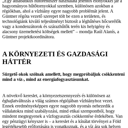
„Egy adiabatikus hűtőrendszer használata jelentős előnyökkel jár a
hagyományos hűtőtornyokkal szemben, különösen azokban a
régiókban, ahol a vízhiány egyre nagyobb problémát jelent. A
Güntner régóta vezető szerepet tölt be ezen a területen, és
technológiánk kiváló teljesítményt biztosít a léghűtéses hőcserélők
vagy a kondenzátorok és szárazhűtők terén kis helyigény és
alacsony üzemeltetési költségek mellett” – mondja Raúl Alanís, a
Güntner projektkoordinátora.
A KÖRNYEZETI ÉS GAZDASÁGI
HÁTTÉR
Sürgető okok szólnak amellett, hogy megpróbáljuk csökkenteni
mind a víz-, mind az energiafogyasztásunkat.
A növekvő kereslet, a környezetszennyezés és különösen az
éghajlatváltozás a világ számos régiójában vízhiányhoz vezet.
Ennek eredményeképpen egyre nagyobb nyomás nehezedik a
vállalatokra mind szabályozási, mind etikai szempontból, hogy
mindent megtegyenek a vízfogyasztás csökkentése érdekében. Van
egy pénzügyi kényszer is – a kereslet és a kínálat törvényei a Föld
legértékesebb erőforrására is vonatkoznak, és a víz ára sok helyen