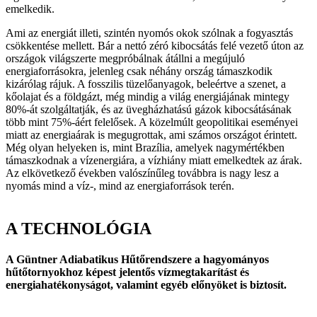
emelkedik.
Ami az energiát illeti, szintén nyomós okok szólnak a fogyasztás
csökkentése mellett. Bár a nettó zéró kibocsátás felé vezető úton az
országok világszerte megpróbálnak átállni a megújuló
energiaforrásokra, jelenleg csak néhány ország támaszkodik
kizárólag rájuk. A fosszilis tüzelőanyagok, beleértve a szenet, a
kőolajat és a földgázt, még mindig a világ energiájának mintegy
80%-át szolgáltatják, és az üvegházhatású gázok kibocsátásának
több mint 75%-áért felelősek. A közelmúlt geopolitikai eseményei
miatt az energiaárak is megugrottak, ami számos országot érintett.
Még olyan helyeken is, mint Brazília, amelyek nagymértékben
támaszkodnak a vízenergiára, a vízhiány miatt emelkedtek az árak.
Az elkövetkező években valószínűleg továbbra is nagy lesz a
nyomás mind a víz-, mind az energiaforrások terén.
A TECHNOLÓGIA
A Güntner Adiabatikus Hűtőrendszere a hagyományos
hűtőtornyokhoz képest jelentős vízmegtakarítást és
energiahatékonyságot, valamint egyéb előnyöket is biztosít.