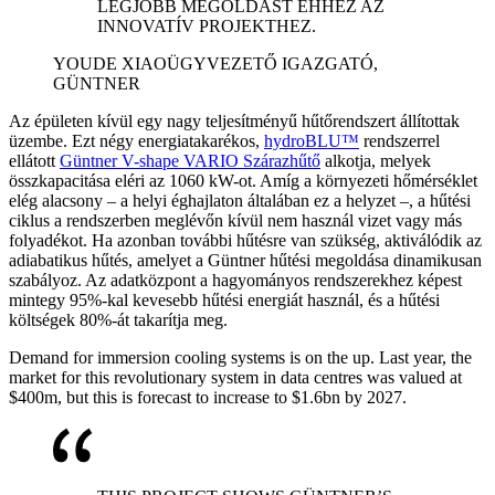
LEGJOBB MEGOLDÁST EHHEZ AZ
INNOVATÍV PROJEKTHEZ.
YOUDE XIAO
ÜGYVEZETŐ IGAZGATÓ,
GÜNTNER
Az épületen kívül egy nagy teljesítményű hűtőrendszert állítottak
üzembe. Ezt négy energiatakarékos,
hydroBLU™
rendszerrel
ellátott
Güntner V-shape VARIO Szárazhűtő
alkotja, melyek
összkapacitása eléri az 1060 kW-ot. Amíg a környezeti hőmérséklet
elég alacsony – a helyi éghajlaton általában ez a helyzet –, a hűtési
ciklus a rendszerben meglévőn kívül nem használ vizet vagy más
folyadékot. Ha azonban további hűtésre van szükség, aktiválódik az
adiabatikus hűtés, amelyet a Güntner hűtési megoldása dinamikusan
szabályoz. Az adatközpont a hagyományos rendszerekhez képest
mintegy 95%-kal kevesebb hűtési energiát használ, és a hűtési
költségek 80%-át takarítja meg.
Demand for immersion cooling systems is on the up. Last year, the
market for this revolutionary system in data centres was valued at
$400m, but this is forecast to increase to $1.6bn by 2027.