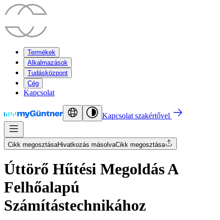
Termékek
Alkalmazások
Tudásközpont
Cég
Kapcsolat
Kapcsolat szakértővel
Cikk megosztása
Hivatkozás másolva
Cikk megosztása
Úttörő Hűtési Megoldás A
Felhőalapú
Számítástechnikához