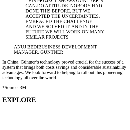
THIS PROJECT SHOWS GÜNTNER’S
CAN-DO ATTITUDE. NOBODY HAD
DONE THIS BEFORE, BUT WE
ACCEPTED THE UNCERTAINTIES,
EMBRACED THE CHALLENGE –
AND WE SOLVED IT. AND IN THE
FUTURE WE WILL WORK ON MANY
SIMILAR PROJECTS.
ANUJ BEDI
BUSINESS DEVELOPMENT
MANAGER, GÜNTNER
In China, Güntner’s technology proved crucial for the success of a
system that brings both costs savings and considerable sustainability
advantages. We look forward to helping to roll out this pioneering
technology all over the world.
*Source: 3M
EXPLORE