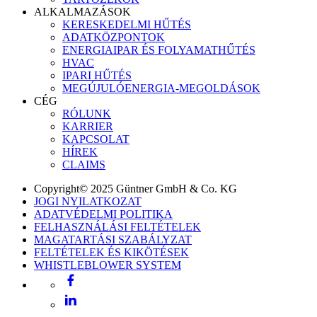
ALKALMAZÁSOK
KERESKEDELMI HŰTÉS
ADATKÖZPONTOK
ENERGIAIPAR ÉS FOLYAMATHŰTÉS
HVAC
IPARI HŰTÉS
MEGÚJULÓENERGIA-MEGOLDÁSOK
CÉG
RÓLUNK
KARRIER
KAPCSOLAT
HÍREK
CLAIMS
Copyright© 2025 Güntner GmbH & Co. KG
JOGI NYILATKOZAT
ADATVÉDELMI POLITIKA
FELHASZNÁLÁSI FELTÉTELEK
MAGATARTÁSI SZABÁLYZAT
FELTÉTELEK ÉS KIKÖTÉSEK
WHISTLEBLOWER SYSTEM
Facebook
LinkedIn