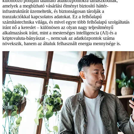
különböző pontjain található adatközpontokra támaszkodnak,
amelyek a megbízható vásárlási élményt biztosító háttér-
infrastruktúrát üzemeltetik, és biztonságosan tárolják a
tranzakciókkal kapcsolatos adatokat. Ez a felhőalapú
számítástechnika világa, és mivel egyre több felhőalapú szolgáltatás
iránt nő a kereslet – különösen az olyan nagy teljesítményű
alkalmazások iránt, mint a mesterséges intelligencia (AI) és a
kriptovaluta-bányászat –, nemcsak az adatközpontok száma
növekszik, hanem az általuk felhasznált energia mennyisége is.