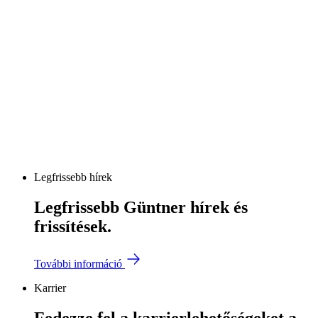
Legfrissebb hírek
Legfrissebb Güntner hírek és
frissítések.
További információ
Karrier
Fedezze fel a karrierlehetőségeket a