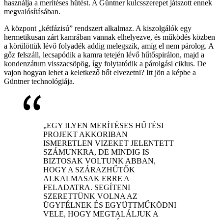
használja a merítéses hűtést. A Güntner kulcsszerepet játszott ennek
megvalósításában.
A központ „kétfázisú” rendszert alkalmaz. A kiszolgálók egy
hermetikusan zárt kamrában vannak elhelyezve, és működés közben
a körülöttük lévő folyadék addig melegszik, amíg el nem párolog. A
gőz felszáll, lecsapódik a kamra tetején lévő hűtőspirálon, majd a
kondenzátum visszacsöpög, így folytatódik a párolgási ciklus. De
vajon hogyan lehet a keletkező hőt elvezetni? Itt jön a képbe a
Güntner technológiája.
„EGY ILYEN MERÍTÉSES HŰTÉSI
PROJEKT AKKORIBAN
ISMERETLEN VIZEKET JELENTETT
SZÁMUNKRA, DE MINDIG IS
BIZTOSAK VOLTUNK ABBAN,
HOGY A SZÁRAZHŰTŐK
ALKALMASAK ERRE A
FELADATRA. SEGÍTENI
SZERETTÜNK VOLNA AZ
ÜGYFÉLNEK ÉS EGYÜTTMŰKÖDNI
VELE, HOGY MEGTALÁLJUK A