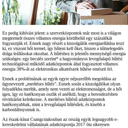
Ez pedig kihívást jelent: a szerverközpontok már most is a világon
megtermelt összes villamos energia körülbelül egy százalékát
fogyasztják el. Ennek nagy részét a kiszolgálók energiaellátása teszi
ki, ez viszont hőt termel, így hűteni kell őket, hiszen a túlmelegedés
drága leállásokat okozhat. A hűtéshez is jelentős mennyiségű energia
szükséges: egy becslés szerint* a hagyományos levegőalapú hűtési
technológiával működő adatközpontok által fogyasztott villamos
energia 38%-át az elektronikus alkatrészek hűtése emészti fel.
Ennek a problémának az egyik egyre népszerűbb megoldása az
úgynevezett „merítéses hűtés”. Ennek során a kiszolgálókat olyan
folyadékba merítik, amely nem vezeti az elektromosságot, de a hőt
igen, így ez hatékonyan oszlik el anélkül, hogy a berendezésben
rövidzárlat keletkezne. A merítéses hűtésű adatközpontok
hatékonyabbak, mint a levegőalapú hűtésűek, és kisebb a
karbonlábnyomuk is.
Az észak-kínai Csangcsiakouban az ország egyik legnagyobb e-
kereskedelmi vállalatának adatközpontja 2017 óta sikeresen