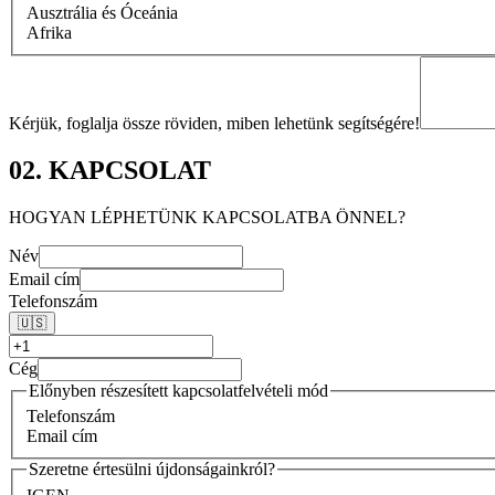
Ausztrália és Óceánia
Afrika
Kérjük, foglalja össze röviden, miben lehetünk segítségére!
02. KAPCSOLAT
HOGYAN LÉPHETÜNK KAPCSOLATBA ÖNNEL?
Név
Email cím
Telefonszám
🇺🇸
Cég
Előnyben részesített kapcsolatfelvételi mód
Telefonszám
Email cím
Szeretne értesülni újdonságainkról?