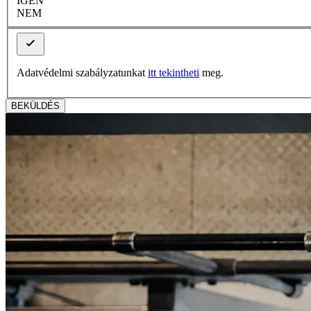
IGEN
NEM
Adatvédelmi szabályzatunkat
itt tekintheti
meg.
BEKÜLDÉS