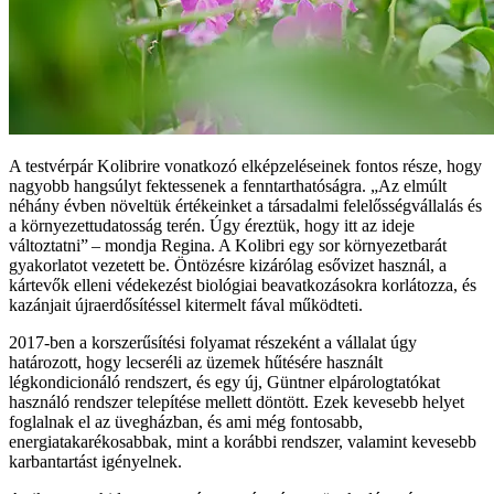
A testvérpár Kolibrire vonatkozó elképzeléseinek fontos része, hogy
nagyobb hangsúlyt fektessenek a fenntarthatóságra. „Az elmúlt
néhány évben növeltük értékeinket a társadalmi felelősségvállalás és
a környezettudatosság terén. Úgy éreztük, hogy itt az ideje
változtatni” – mondja Regina. A Kolibri egy sor környezetbarát
gyakorlatot vezetett be. Öntözésre kizárólag esővizet használ, a
kártevők elleni védekezést biológiai beavatkozásokra korlátozza, és
kazánjait újraerdősítéssel kitermelt fával működteti.
2017-ben a korszerűsítési folyamat részeként a vállalat úgy
határozott, hogy lecseréli az üzemek hűtésére használt
légkondicionáló rendszert, és egy új, Güntner elpárologtatókat
használó rendszer telepítése mellett döntött. Ezek kevesebb helyet
foglalnak el az üvegházban, és ami még fontosabb,
energiatakarékosabbak, mint a korábbi rendszer, valamint kevesebb
karbantartást igényelnek.