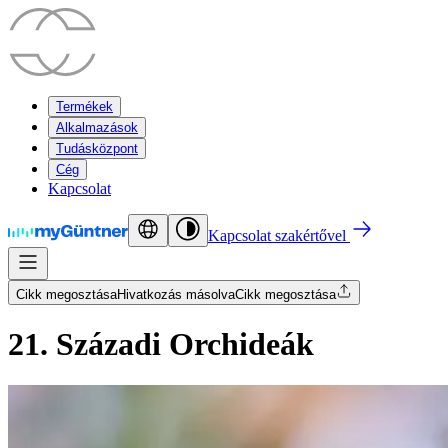
Termékek
Alkalmazások
Tudásközpont
Cég
Kapcsolat
Kapcsolat szakértővel
Cikk megosztása
Hivatkozás másolva
Cikk megosztása
21. Századi Orchideák