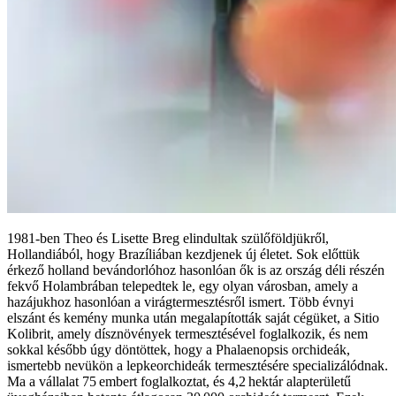
1981-ben Theo és Lisette Breg elindultak szülőföldjükről,
Hollandiából, hogy Brazíliában kezdjenek új életet. Sok előttük
érkező holland bevándorlóhoz hasonlóan ők is az ország déli részén
fekvő Holambrában telepedtek le, egy olyan városban, amely a
hazájukhoz hasonlóan a virágtermesztésről ismert. Több évnyi
elszánt és kemény munka után megalapították saját cégüket, a Sitio
Kolibrit, amely dísznövények termesztésével foglalkozik, és nem
sokkal később úgy döntöttek, hogy a Phalaenopsis orchideák,
ismertebb nevükön a lepkeorchideák termesztésére specializálódnak.
Ma a vállalat 75 embert foglalkoztat, és 4,2 hektár alapterületű