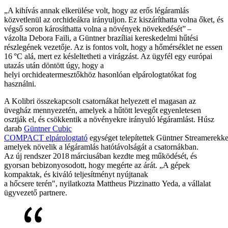
„A kihívás annak elkerülése volt, hogy az erős légáramlás
közvetlenül az orchideákra irányuljon. Ez kiszáríthatta volna őket, és
végső soron károsíthatta volna a növények növekedését” –
vázolta Debora Faili, a Güntner brazíliai kereskedelmi hűtési
részlegének vezetője. Az is fontos volt, hogy a hőmérséklet ne essen
16 °C alá, mert ez késleltetheti a virágzást. Az ügyfél egy európai
utazás után döntött úgy, hogy a
helyi orchideatermesztőkhöz hasonlóan elpárologtatókat fog
használni.
A Kolibri összekapcsolt csatornákat helyezett el magasan az
üvegház mennyezetén, amelyek a hűtött levegőt egyenletesen
osztják el, és csökkentik a növényekre irányuló légáramlást. Húsz
darab
Güntner Cubic
COMPACT
elpárologtató
egységet telepítettek Güntner Streamerekke
amelyek növelik a légáramlás hatótávolságát a csatornákban.
Az új rendszer 2018 márciusában kezdte meg működését, és
gyorsan bebizonyosodott, hogy megérte az árát. „A gépek
kompaktak, és kiváló teljesítményt nyújtanak
a hőcsere terén", nyilatkozta Mattheus Pizzinatto Yeda, a vállalat
ügyvezető partnere.