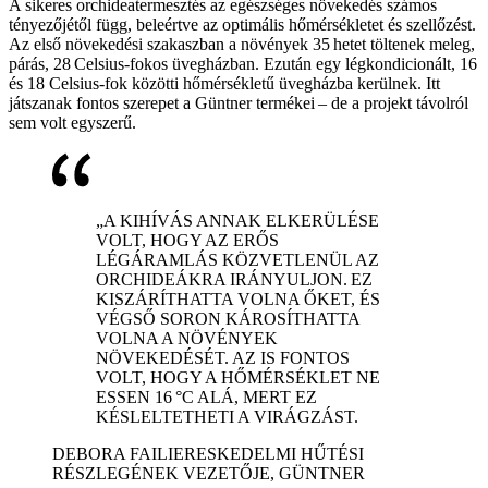
A sikeres orchideatermesztés az egészséges növekedés számos
tényezőjétől függ, beleértve az optimális hőmérsékletet és szellőzést.
Az első növekedési szakaszban a növények 35 hetet töltenek meleg,
párás, 28 Celsius-fokos üvegházban. Ezután egy légkondicionált, 16
és 18 Celsius-fok közötti hőmérsékletű üvegházba kerülnek. Itt
játszanak fontos szerepet a Güntner termékei – de a projekt távolról
sem volt egyszerű.
„A KIHÍVÁS ANNAK ELKERÜLÉSE
VOLT, HOGY AZ ERŐS
LÉGÁRAMLÁS KÖZVETLENÜL AZ
ORCHIDEÁKRA IRÁNYULJON. EZ
KISZÁRÍTHATTA VOLNA ŐKET, ÉS
VÉGSŐ SORON KÁROSÍTHATTA
VOLNA A NÖVÉNYEK
NÖVEKEDÉSÉT. AZ IS FONTOS
VOLT, HOGY A HŐMÉRSÉKLET NE
ESSEN 16 °C ALÁ, MERT EZ
KÉSLELTETHETI A VIRÁGZÁST.
DEBORA FAILI
ERESKEDELMI HŰTÉSI
RÉSZLEGÉNEK VEZETŐJE, GÜNTNER