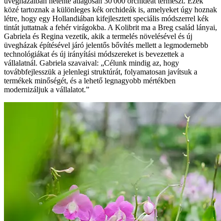
üvegházaiban hetente átlagosan 30 000 orchideát termeszt. Ezek
közé tartoznak a különleges kék orchideák is, amelyeket úgy hoznak
létre, hogy egy Hollandiában kifejlesztett speciális módszerrel kék
tintát juttatnak a fehér virágokba. A Kolibrit ma a Breg család lányai,
Gabriela és Regina vezetik, akik a termelés növelésével és új
üvegházak építésével járó jelentős bővítés mellett a legmodernebb
technológiákat és új irányítási módszereket is bevezettek a
vállalatnál. Gabriela szavaival: „Célunk mindig az, hogy
továbbfejlesszük a jelenlegi struktúrát, folyamatosan javítsuk a
termékek minőségét, és a lehető legnagyobb mértékben
modernizáljuk a vállalatot.”