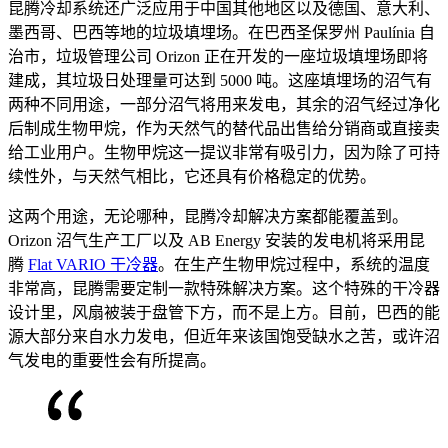
昆腾冷却系统还广泛应用于中国其他地区以及德国、意大利、
墨西哥、巴西等地的垃圾填埋场。在巴西圣保罗州 Paulínia 自
治市，垃圾管理公司 Orizon 正在开发的一座垃圾填埋场即将
建成，其垃圾日处理量可达到 5000 吨。这座填埋场的沼气有
两种不同用途，一部分沼气将用来发电，其余的沼气经过净化
后制成生物甲烷，作为天然气的替代品出售给分销商或直接卖
给工业用户。生物甲烷这一提议非常有吸引力，因为除了可持
续性外，与天然气相比，它还具有价格稳定的优势。
这两个用途，无论哪种，昆腾冷却解决方案都能覆盖到。
Orizon 沼气生产工厂以及 AB Energy 安装的发电机将采用昆
腾
Flat VARIO 干冷器
。在生产生物甲烷过程中，系统的温度
非常高，昆腾需要定制一款特殊解决方案。这个特殊的干冷器
设计里，风扇被装于盘管下方，而不是上方。目前，巴西的能
源大部分来自水力发电，但近年来该国饱受缺水之苦，或许沼
气发电的重要性会有所提高。