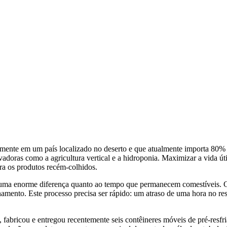
almente em um país localizado no deserto e que atualmente importa 80%
vadoras como a agricultura vertical e a hidroponia. Maximizar a vida út
ara os produtos recém-colhidos.
r uma enorme diferença quanto ao tempo que permanecem comestíveis. Ge
enamento. Este processo precisa ser rápido: um atraso de uma hora no 
fabricou e entregou recentemente seis contêineres móveis de pré-resfr