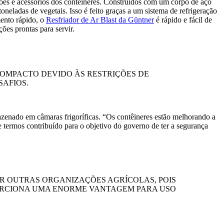
ações e acessórios dos contêineres. Construídos com um corpo de aço
oneladas de vegetais. Isso é feito graças a um sistema de refrigeração
mento rápido, o
Resfriador de Ar Blast da Güntner
é rápido e fácil de
ões prontas para servir.
COMPACTO DEVIDO ÀS RESTRIÇÕES DE
AFIOS.
zenado em câmaras frigoríficas. “Os contêineres estão melhorando a
termos contribuído para o objetivo do governo de ter a segurança
R OUTRAS ORGANIZAÇÕES AGRÍCOLAS, POIS
OPORCIONA UMA ENORME VANTAGEM PARA USO