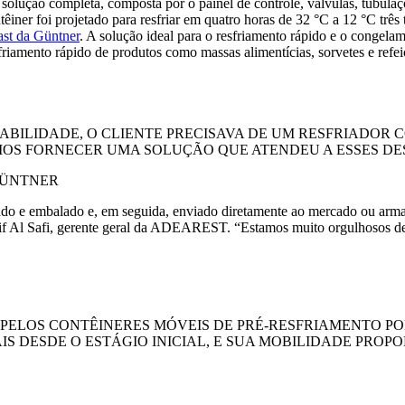
 a solução completa, composta por o painel de controle, válvulas, tubul
ner foi projetado para resfriar em quatro horas de 32 °C a 12 °C três t
ast da Güntner
. A solução ideal para o resfriamento rápido e o congela
friamento rápido de produtos como massas alimentícias, sorvetes e refeiç
ABILIDADE, O CLIENTE PRECISAVA DE UM RESFRIADOR 
OS FORNECER UMA SOLUÇÃO QUE ATENDEU A ESSES DES
GÜNTNER
ado e embalado e, em seguida, enviado diretamente ao mercado ou arma
if Al Safi, gerente geral da ADEAREST. “Estamos muito orgulhosos de 
ELOS CONTÊINERES MÓVEIS DE PRÉ-RESFRIAMENTO PO
IS DESDE O ESTÁGIO INICIAL, E SUA MOBILIDADE PR