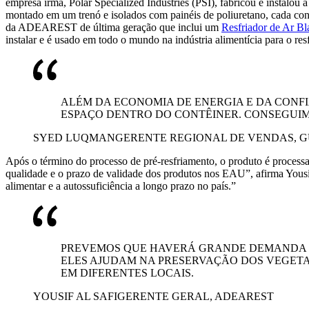
empresa irmã, Polar Specialized Industries (PSI), fabricou e instalou
montado em um trenó e isolados com painéis de poliuretano, cada contêi
da ADEAREST de última geração que inclui um
Resfriador de Ar Bl
instalar e é usado em todo o mundo na indústria alimentícia para o res
ALÉM DA ECONOMIA DE ENERGIA E DA CONFI
ESPAÇO DENTRO DO CONTÊINER. CONSEGUIM
SYED LUQMAN
GERENTE REGIONAL DE VENDAS, 
Após o término do processo de pré-resfriamento, o produto é process
qualidade e o prazo de validade dos produtos nos EAU”, afirma Yous
alimentar e a autossuficiência a longo prazo no país.”
PREVEMOS QUE HAVERÁ GRANDE DEMANDA P
ELES AJUDAM NA PRESERVAÇÃO DOS VEGETA
EM DIFERENTES LOCAIS.
YOUSIF AL SAFI
GERENTE GERAL, ADEAREST