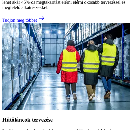
lehet akár 45%-os megtakarítást elérni elérni okosabb tervezéssel és
megfelelő alkatrészekkel.
Tudjon meg többet
Hűtőláncok tervezése