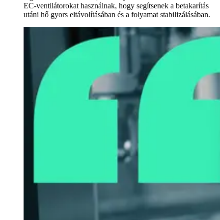
EC-ventilátorokat használnak, hogy segítsenek a betakarítás
utáni hő gyors eltávolításában és a folyamat stabilizálásában.