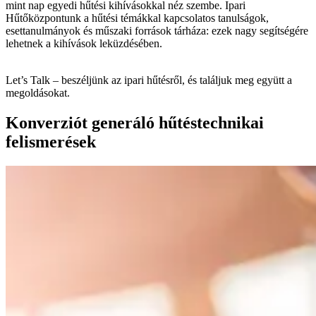
mint nap egyedi hűtési kihívásokkal néz szembe. Ipari
Hűtőközpontunk a hűtési témákkal kapcsolatos tanulságok,
esettanulmányok és műszaki források tárháza: ezek nagy segítségére
lehetnek a kihívások leküzdésében.
Let’s Talk – beszéljünk az ipari hűtésről, és találjuk meg együtt a
megoldásokat.
Konverziót generáló hűtéstechnikai
felismerések