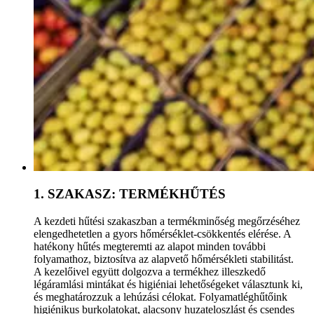
1. SZAKASZ: TERMÉKHŰTÉS
A kezdeti hűtési szakaszban a termékminőség megőrzéséhez
elengedhetetlen a gyors hőmérséklet-csökkentés elérése. A
hatékony hűtés megteremti az alapot minden további
folyamathoz, biztosítva az alapvető hőmérsékleti stabilitást.
A kezelőivel együtt dolgozva a termékhez illeszkedő
légáramlási mintákat és higiéniai lehetőségeket választunk ki,
és meghatározzuk a lehúzási célokat. Folyamatléghűtőink
higiénikus burkolatokat, alacsony huzateloszlást és csendes