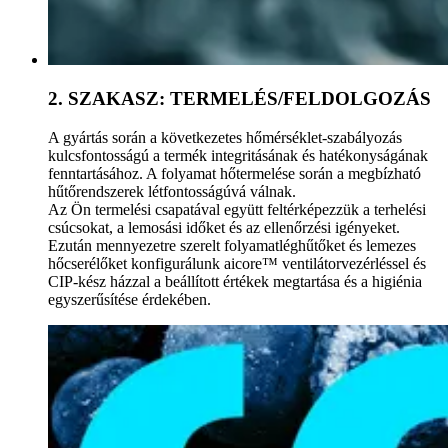
2. SZAKASZ: TERMELÉS/FELDOLGOZÁS
A gyártás során a következetes hőmérséklet-szabályozás
kulcsfontosságú a termék integritásának és hatékonyságának
fenntartásához. A folyamat hőtermelése során a megbízható
hűtőrendszerek létfontosságúvá válnak.
Az Ön termelési csapatával együtt feltérképezzük a terhelési
csúcsokat, a lemosási időket és az ellenőrzési igényeket.
Ezután mennyezetre szerelt folyamatléghűtőket és lemezes
hőcserélőket konfigurálunk aicore™ ventilátorvezérléssel és
CIP-kész házzal a beállított értékek megtartása és a higiénia
egyszerűsítése érdekében.