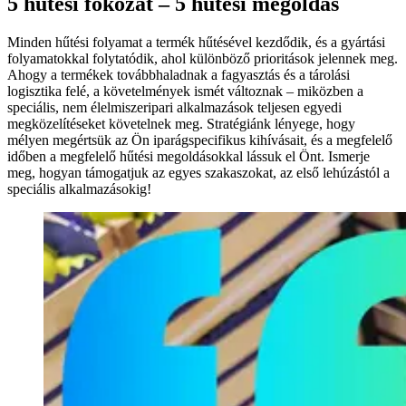
5 hűtési fokozat – 5 hűtési megoldás
Minden hűtési folyamat a termék hűtésével kezdődik, és a gyártási
folyamatokkal folytatódik, ahol különböző prioritások jelennek meg.
Ahogy a termékek továbbhaladnak a fagyasztás és a tárolási
logisztika felé, a követelmények ismét változnak – miközben a
speciális, nem élelmiszeripari alkalmazások teljesen egyedi
megközelítéseket követelnek meg. Stratégiánk lényege, hogy
mélyen megértsük az Ön iparágspecifikus kihívásait, és a megfelelő
időben a megfelelő hűtési megoldásokkal lássuk el Önt. Ismerje
meg, hogyan támogatjuk az egyes szakaszokat, az első lehúzástól a
speciális alkalmazásokig!