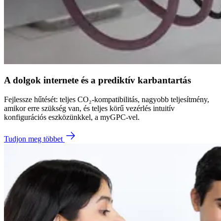
A dolgok internete és a prediktív karbantartás
Fejlessze hűtését: teljes CO₂-kompatibilitás, nagyobb teljesítmény,
amikor erre szükség van, és teljes körű vezérlés intuitív
konfigurációs eszközünkkel, a myGPC-vel.
Tudjon meg többet