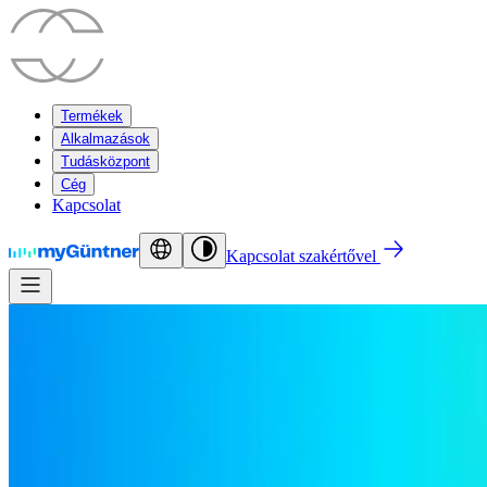
Termékek
Alkalmazások
Tudásközpont
Cég
Kapcsolat
Kapcsolat szakértővel