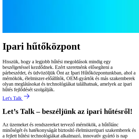
Ipari hűtőközpont
Hisszük, hogy a legjobb hűtési megoldások mindig egy
beszélgetéssel kezdődnek. Ezért szeretnénk elősegíteni a
párbeszédet, és üdvözöljük Önt az Ipari Hűtőközpontunkban, ahol a
mérnökök, élelmiszer-előállítók, OEM-gyártók és más szakemberek
olyan meglátásokat és technológiákat találhatnak, amelyek az ipari
hűtés fejlődését szolgálják.
Let's Talk
Let’s Talk – beszéljünk az ipari hűtésről!
Az üzemeket és rendszereket tervező mérnökök, a hűtőlánc
minőségét és hatékonyságát biztosító élelmiszeripari szakemberek és
a fejlett hűtési technológiákat alkalmazó, innovatív gyártó is nap