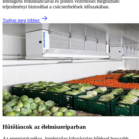
Intelligens redundanciával és pontos vezérléssel megbízható
teljesítményt biztosíthat a csúcsterhelések időszakában.
Tudjon meg többet
Hűtőláncok az élelmiszeriparban
Az energiatakarékos, higiéniailag kifogástalan hűtéssel hosszabb