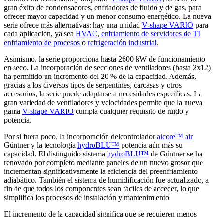
gran éxito de condensadores, enfriadores de fluido y de gas, para
ofrecer mayor capacidad y un menor consumo energético. La nueva
serie ofrece más alternativas: hay una unidad
V-shape VARIO
para
cada aplicación, ya sea
HVAC
,
enfriamiento de servidores de TI
,
enfriamiento de procesos
o
refrigeración industrial
.
Asimismo, la serie proporciona hasta 2600 kW de funcionamiento
en seco. La incorporación de secciones de ventiladores (hasta 2x12)
ha permitido un incremento del 20 % de la capacidad. Además,
gracias a los diversos tipos de serpentines, carcasas y otros
accesorios, la serie puede adaptarse a necesidades específicas. La
gran variedad de ventiladores y velocidades permite que la nueva
gama
V-shape VARIO
cumpla cualquier requisito de ruido y
potencia.
Por si fuera poco, la incorporación delcontrolador
aicore™ air
Güntner y la tecnología
hydroBLU™
potencia aún más su
capacidad. El distinguido sistema
hydroBLU™
de Güntner se ha
renovado por completo mediante paneles de un nuevo grosor que
incrementan significativamente la eficiencia del preenfriamiento
adiabático. También el sistema de humidificación fue actualizado, a
fin de que todos los componentes sean fáciles de acceder, lo que
simplifica los procesos de instalación y mantenimiento.
El incremento de la capacidad significa que se requieren menos