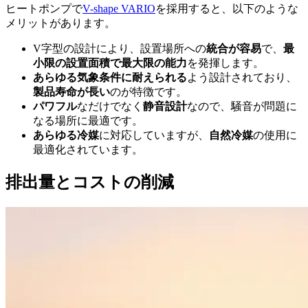
ヒートポンプで
V-shape VARIO
を採用すると、以下のような
メリットがあります。
V字型の設計により、設置場所への
統合が容易
で、
最
小限の設置面積で
最大限の能力
を発揮します。
あらゆる気象条件に耐えられる
よう設計されており、
製品寿命が長い
のが特徴です。
パワフル
なだけでなく
静音設計
なので、騒音が問題に
なる場所に最適です。
あらゆる冷媒
に対応していますが、
自然冷媒
の使用に
最適化されています。
排出量とコストの削減