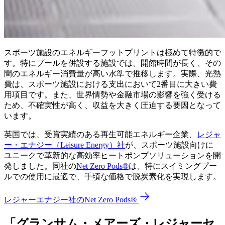
スポーツ施設のエネルギーフットプリントは極めて特徴的で
す。特にプールを併設する施設では、開館時間が長く、その
間のエネルギー消費量が高い水準で推移します。実際、光熱
費は、スポーツ施設における支出において2番目に大きい費
用項目です。また、世界情勢や金融市場の影響を強く受ける
ため、不確実性が高く、収益を大きく圧迫する要因となって
います。
英国では、受賞実績のある再生可能エネルギー企業、
レジャ
ー・エナジー（Leisure Energy）社
が、スポーツ施設向けに
ユニークで革新的な高効率ヒートポンプソリューションを開
発しました。同社の
Net Zero Pods®
は、特にスイミングプー
ルでの使用に最適で、手頃な価格で脱炭素化を実現します。
レジャーエナジー社のNet Zero Pods®
「グランサム・メアーズ・レジャーセ