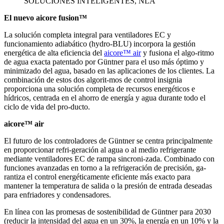
SOLUCIONES INTELIGENTES, NLA
El nuevo aicore fusion™
La solución completa integral para ventiladores EC y
funcionamiento adiabático (hydro-BLU) incorpora la gestión
energética de alta eficiencia del
aicore™ air
y fusiona el algo-ritmo
de agua exacta patentado por Güntner para el uso más óptimo y
minimizado del agua, basado en las aplicaciones de los clientes. La
combinación de estos dos algorit-mos de control insignia
proporciona una solución completa de recursos energéticos e
hídricos, centrada en el ahorro de energía y agua durante todo el
ciclo de vida del pro-ducto.
aicore™ air
El futuro de los controladores de Güntner se centra principalmente
en proporcionar refri-geración al agua o al medio refrigerante
mediante ventiladores EC de rampa sincroni-zada. Combinado con
funciones avanzadas en torno a la refrigeración de precisión, ga-
rantiza el control energéticamente eficiente más exacto para
mantener la temperatura de salida o la presión de entrada deseadas
para enfriadores y condensadores.
En línea con las promesas de sostenibilidad de Güntner para 2030
(reducir la intensidad del agua en un 30%, la energía en un 10% y la