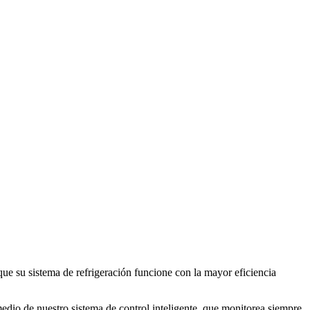
que su sistema de refrigeración funcione con la mayor eficiencia
dio de nuestro sistema de control inteligente, que monitorea siempre