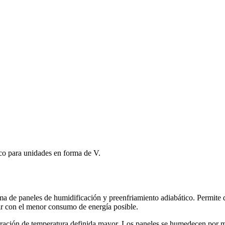
co para unidades en forma de V.
ema de paneles de humidificación y preenfriamiento adiabático. Permite 
rar con el menor consumo de energía posible.
uración de temperatura definida mayor. Los paneles se humedecen por me