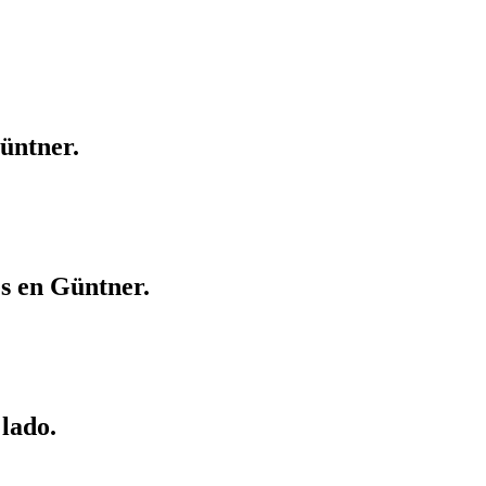
Güntner.
es en Güntner.
 lado.