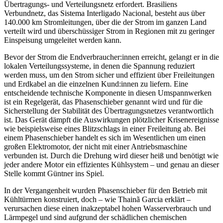
Übertragungs- und Verteilungsnetz erfordert. Brasiliens
Verbundnetz, das Sistema Interligado Nacional, besteht aus über
140.000 km Stromleitungen, über die der Strom im ganzen Land
verteilt wird und überschüssiger Strom in Regionen mit zu geringer
Einspeisung umgeleitet werden kann.
Bevor der Strom die Endverbraucher:innen erreicht, gelangt er in die
lokalen Verteilungssysteme, in denen die Spannung reduziert
werden muss, um den Strom sicher und effizient über Freileitungen
und Erdkabel an die einzelnen Kund:innen zu liefern. Eine
entscheidende technische Komponente in diesen Umspannwerken
ist ein Regelgerät, das Phasenschieber genannt wird und für die
Sicherstellung der Stabilität des Übertragungsnetzes verantwortlich
ist. Das Gerät dämpft die Auswirkungen plötzlicher Krisenereignisse
wie beispielsweise eines Blitzschlags in einer Freileitung ab. Bei
einem Phasenschieber handelt es sich im Wesentlichen um einen
großen Elektromotor, der nicht mit einer Antriebsmaschine
verbunden ist. Durch die Drehung wird dieser heiß und benötigt wie
jeder andere Motor ein effizientes Kühlsystem – und genau an dieser
Stelle kommt Güntner ins Spiel.
In der Vergangenheit wurden Phasenschieber für den Betrieb mit
Kühltürmen konstruiert, doch – wie Thainã Garcia erklärt –
verursachen diese einen inakzeptabel hohen Wasserverbrauch und
Lärmpegel und sind aufgrund der schädlichen chemischen