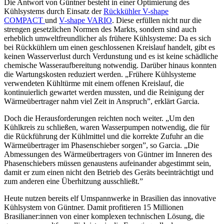
Die Antwort von Güntner besteht in einer Optimierung des
Kühlsystems durch Einsatz der
Rückkühler V-shape
COMPACT
und
V-shape VARIO
. Diese erfüllen nicht nur die
strengen gesetzlichen Normen des Markts, sondern sind auch
erheblich umweltfreundlicher als frühere Kühlsysteme: Da es sich
bei Rückkühlern um einen geschlossenen Kreislauf handelt, gibt es
keinen Wasserverlust durch Verdunstung und es ist keine schädliche
chemische Wasseraufbereitung notwendig. Darüber hinaus konnten
die Wartungskosten reduziert werden. „Frühere Kühlsysteme
verwendeten Kühltürme mit einem offenen Kreislauf, die
kontinuierlich gewartet werden mussten, und die Reinigung der
Wärmeübertrager nahm viel Zeit in Anspruch”, erklärt Garcia.
Doch die Herausforderungen reichten noch weiter. „Um den
Kühlkreis zu schließen, waren Wasserpumpen notwendig, die für
die Rückführung der Kühlmittel und die korrekte Zufuhr an die
Wärmeübertrager im Phasenschieber sorgen”, so Garcia. „Die
Abmessungen des Wärmeübertragers von Güntner im Inneren des
Phasenschiebers müssen genaustens aufeinander abgestimmt sein,
damit er zum einen nicht den Betrieb des Geräts beeinträchtigt und
zum anderen eine Überhitzung ausschließt.”
Heute nutzen bereits elf Umspannwerke in Brasilien das innovative
Kühlsystem von Güntner. Damit profitieren 15 Millionen
Brasilianer:innen von einer komplexen technischen Lösung, die