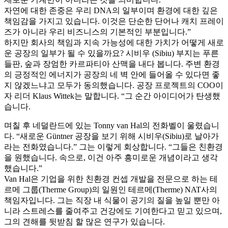
자연에 대한 존중은 우리 DNA의 일부이며 환경에 대한 깊은
책임감을 가지고 있습니다. 이것은 단순한 단어나 캐치 프레이
즈가 아니라 우리 비즈니스의 기본적인 부분입니다.”
하지만 회사의 책임과 지속 가능성에 대한 가치가 어떻게 새로
운 공장의 일부가 될 수 있을까요? 시비우 (Sibiu) 부지는 푸른
들판, 숲과 장엄한 카르파티아 산맥을 내다 봅니다. 주변 환경
의 긍정적인 에너지가 공장의 네 벽 안에 들어올 수 있다면 좋
지 않겠느냐고 모두가 동의했습니다. 공장 프로젝트의 COO이
자 리더 Klaus Wittek는 말합니다. “그 순간 아이디어가 탄생했
습니다.
며칠 후 네덜란드에 있는 Tonny van Hal의 전화벨이 울렸습니
다. “새로운 Güntner 공장을 보기 위해 시비우(Sibiu)로 날아가
라는 전화였습니다.” 그는 이렇게 회상합니다. “그들은 친환경
을 원했습니다. 속으로, 이건 아주 흥미로운 개념이라고 생각
했습니다.”
Van Hal은 기업을 위한 친환경 컨셉 개발을 전문으로 하는 테
르메 그룹(Therme Group)의 일원인 테르메(Therme) NAT사의
책임자입니다. 그는 직장 내 식물이 공기의 질을 높일 뿐만 아
니라 스트레스를 줄여주고 건강에도 기여한다고 믿고 있으며,
그의 견해를 뒷받침 할 많은 연구가 있습니다.