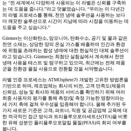
는 “전 세계에서 다양하게 사용되는 이 라벨은 신뢰를 구축하
는 데 도움을 줍니다.”라고 덧붙였습니다. “우리는 이 다년간
의 라벨 프로세스를 통해, 천연 냉매 솔루션을 사용하는 보다
더 깨끗한 솔루션으로 시간이 지남에 따라 시장을 이동하는 데
도움을 주고 싶습니다.”
Güntner는 이산화탄소, 암모니아, 탄화수소, 공기 및 물과 같은
천연 소재는, 상당한 양의 온실 가스를 배출하여 인간과 환경
에 위험을 초래하는 합성 냉매에 대한 현실적인 대체 솔루션이
라고 믿습니다. Güntner는 최첨단 실험실에서 계속해서 천연
냉매 사용을 테스트 및 탐구하고 있으며, 최근에는 전체 제품
군을 친환경 물질 사용으로 전환할 것을 서약했습니다.
라벨 인증 프로세스는 ATMOsphere가 개발한 고유한 방법론을
기반으로 하며, 제조업체는 회사의 비전, 고객 만족도(제품의
신뢰성, 성능 및 회사와 제품의 서비스를 확인하기 위해 여러
최종 사용자의 평가를 통해 측정)및 측정 가능한 영향이라는
세 가지 축에 걸쳐 우수성을 입증해야 합니다. 올해 추가된 두
가지 새로운 기준은 고객, 파트너, 직원 및 공급업체 교육에 대
한 적극적인 접근 방식과 트리플루오로아세트산(TFA)을 비롯
한 유해 성분인 폴리플루오로알킬 물질(PFAS)의 회피 여부를
봅니다.