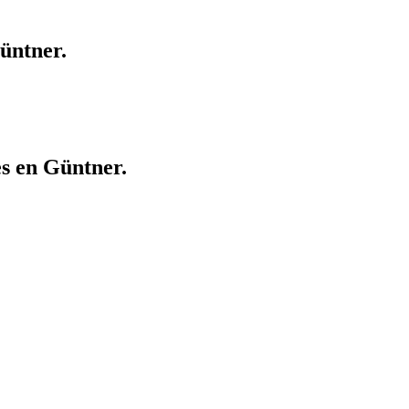
Güntner.
es en Güntner.