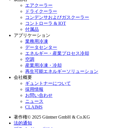
エアクーラー
ドライクーラー
コンデンサおよびガスクーラー
コントローラ & IOT
付属品
アプリケーション
業務用冷凍
データセンター
エネルギー・産業プロセス冷却
空調
産業用冷凍・冷却
再生可能エネルギーソリューション
会社概要
ギュントナーについて
採用情報
お問い合わせ
ニュース
CLAIMS
著作権© 2025 Güntner GmbH & Co.KG
法的通知