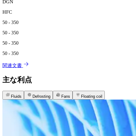
DGN
HFC
50 - 350
50 - 350
50 - 350
50 - 350
関連文書
主な利点
Fluids
Defrosting
Fans
Floating coil