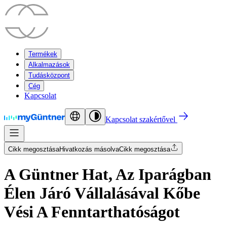
Termékek
Alkalmazások
Tudásközpont
Cég
Kapcsolat
Kapcsolat szakértővel
Cikk megosztása
Hivatkozás másolva
Cikk megosztása
A Güntner Hat, Az Iparágban
Élen Járó Vállalásával Kőbe
Vési A Fenntarthatóságot