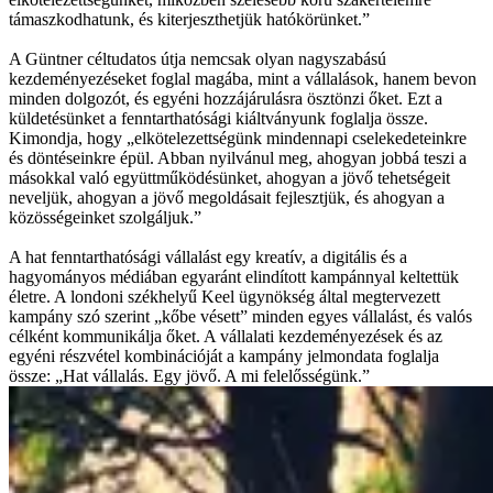
támaszkodhatunk, és kiterjeszthetjük hatókörünket.”
A Güntner céltudatos útja nemcsak olyan nagyszabású
kezdeményezéseket foglal magába, mint a vállalások, hanem bevon
minden dolgozót, és egyéni hozzájárulásra ösztönzi őket. Ezt a
küldetésünket a fenntarthatósági kiáltványunk foglalja össze.
Kimondja, hogy „elkötelezettségünk mindennapi cselekedeteinkre
és döntéseinkre épül. Abban nyilvánul meg, ahogyan jobbá teszi a
másokkal való együttműködésünket, ahogyan a jövő tehetségeit
neveljük, ahogyan a jövő megoldásait fejlesztjük, és ahogyan a
közösségeinket szolgáljuk.”
A hat fenntarthatósági vállalást egy kreatív, a digitális és a
hagyományos médiában egyaránt elindított kampánnyal keltettük
életre. A londoni székhelyű Keel ügynökség által megtervezett
kampány szó szerint „kőbe vésett” minden egyes vállalást, és valós
célként kommunikálja őket. A vállalati kezdeményezések és az
egyéni részvétel kombinációját a kampány jelmondata foglalja
össze: „Hat vállalás. Egy jövő. A mi felelősségünk.”