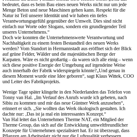
bedeutet, dass es beim Bau eines neuen Werks nicht nur um jede
Menge Beton und neue Maschinen gehen kann. Respekt für die
Natur ist Teil unserer Identität und wir haben ein tiefes
Verantwortungsgefühl gegenüber der Umwelt. Dies sind nicht
einfach nur Worte oder Slogans, sondern ein grundlegender Teil
unseres Unternehmens.“
Doch wie konnten die Unternehmenswerte Verantwortung und
Nachhaltigkeit zu einem festen Bestandteil des neuen Werks
werden? Vom Standort in Hermannstadt aus eröffnet sich der Blick
auf grüne Felder, Wälder und die majestätischen Berge der
Karpaten. Wäre es nicht großartig – da waren sich alle einig – wenn
sich diese positive Energie der Umgebung auf irgendeine Weise
auch innerhalb der Fabrik widerspiegeln könnte?„Und genau in
diesem Moment wurde eine Idee geboren“, sagt Klaus Wittek, COO
und Leiter des Fabrikprojekts.
Wenige Tage später klingelte in den Niederlanden das Telefon von
Tonny van Hal. „Im Verlauf des Anrufs wurde ich gebeten, nach
Sibiu zu kommen und mir das neue Güntner Werk anzusehen“,
erinnert er sich. „Sie wollten das Werk ökologisch gestalten. Ich
dachte nur: ‚Das ist ja mal ein interessantes Konzept.“
Van Hal leitet das Unternehmen Therme NAT, ein Mitglied der
Therme Group, das sich auf die Entwicklung umweltfreundlicher
Konzepte für Unternehmen spezialisiert hat. Er ist überzeugt, dass
Pflanzen am Arbeitsplatz nicht nur die Luftqualität verbessern,