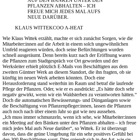
AUF DEN BÄNKEN UNTER DEN
PFLANZEN ABHALTEN – ICH
FREUE MICH JEDES MAL AUFS
NEUE DARÜBER.
KLAUS WITTEK
COO A-HEAT
Wie Klaus Wittek erzählt, machte er sich zunächst Sorgen, wie die
Mitarbeiter:innen auf die Arbeit in einem solch ungewöhnlichen
Umfeld reagieren würden, doch seine Befürchtungen wurden
schnell ausgeräumt. Denn bereits kurz nach der Eröffnung waren
die Pflanzen zum Stadtgespräch vor Ort geworden und der
Werksleiter erhielt plötzlich E-Mails von Beschäftigten aus dem
zweiten Güntner Werk an diesem Standort, die ihn fragten, ob sie
künftig im neuen Werk arbeiten könnten. Doch eine
Herausforderung stand weiterhin im Raum und betraf die laufende
Pflege der Pflanzen. Oder, wie er es ausdrückt: „Es hätte doch sehr
negativ gewirkt, wenn wir ein Waldsterben zu verantworten hätten.“
Doch die automatischen Bewässerungs- und Dünganlagen sowie
die Beschäftigung von Pflanzenpfleger:innen, lassen die Pflanzen
auch noch nach über einem Jahr so gut wie neu aussehen.
„Ich muss immer schmunzeln, wenn ich sehe, wie Mitarbeiter:innen
ein Meeting auf den Bänken unter den Pflanzen abhalten – ich freue
mich jedes Mal aufs Neue darüber“, so Wittek. Er ist überzeugt
davon, dass die grüne Umgebung für ein sehr positives Gefühl bei
den 300 Beschäftigten sorgt. Dies spiegelt sich in der Art, wie sie