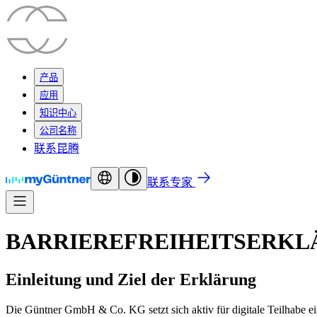
产品
应用
知识中心
公司名称
联系昆腾
联系专家
BARRIEREFREIHEITSERK
Einleitung und Ziel der Erklärung
Die Güntner GmbH & Co. KG setzt sich aktiv für digitale Teilhabe e