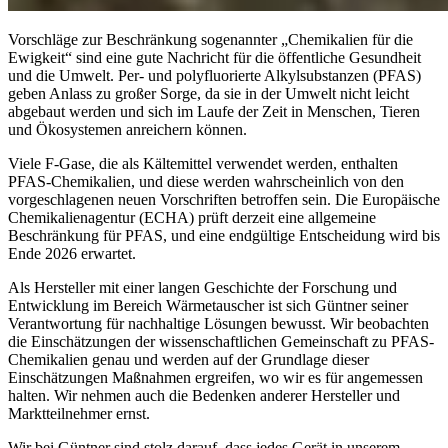
Vorschläge zur Beschränkung sogenannter „Chemikalien für die
Ewigkeit“ sind eine gute Nachricht für die öffentliche Gesundheit
und die Umwelt. Per- und polyfluorierte Alkylsubstanzen (PFAS)
geben Anlass zu großer Sorge, da sie in der Umwelt nicht leicht
abgebaut werden und sich im Laufe der Zeit in Menschen, Tieren
und Ökosystemen anreichern können.
Viele F-Gase, die als Kältemittel verwendet werden, enthalten
PFAS-Chemikalien, und diese werden wahrscheinlich von den
vorgeschlagenen neuen Vorschriften betroffen sein. Die Europäische
Chemikalienagentur (ECHA) prüft derzeit eine allgemeine
Beschränkung für PFAS, und eine endgültige Entscheidung wird bis
Ende 2026 erwartet.
Als Hersteller mit einer langen Geschichte der Forschung und
Entwicklung im Bereich Wärmetauscher ist sich Güntner seiner
Verantwortung für nachhaltige Lösungen bewusst. Wir beobachten
die Einschätzungen der wissenschaftlichen Gemeinschaft zu PFAS-
Chemikalien genau und werden auf der Grundlage dieser
Einschätzungen Maßnahmen ergreifen, wo wir es für angemessen
halten. Wir nehmen auch die Bedenken anderer Hersteller und
Marktteilnehmer ernst.
Wir bei Güntner sind stolz darauf, dass jedes Gerät in unserem